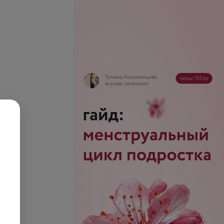
с моделирующий
е + увлажнение +
Все цены
массаж лица)