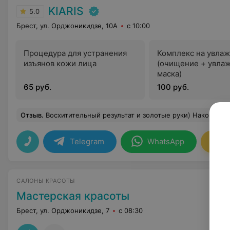
KIARIS
5.0
Брест, ул. Орджоникидзе, 10А
с 10:00
Процедура для устранения
Комплекс на увла
изъянов кожи лица
(очищение + увла
маска)
65 руб.
100 руб.
Отзыв
.
Восхитительный результат и золотые руки) Наконец-то нашла своего идеального косметолога! Рекомендую Кар
Telegram
WhatsApp
Зап
САЛОНЫ КРАСОТЫ
Мастерская красоты
Брест, ул. Орджоникидзе, 7
с 08:30