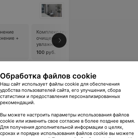
жнение
Комплекс глубокого
Комплек
жнение +
очищения (очищение +
(очищени
увлажнение + маска +
маска + 
процедура для упругости
100 руб.
100 руб.
кожи лица)
ину всем, кто ценит профессионализм и заботу!
Еще
Обработка файлов cookie
Наш сайт использует файлы cookie для обеспечения
исаться
удобства пользователей сайта, его улучшения, сбора
статистики и предоставления персонализированных
рекомендаций.
Вы можете настроить параметры использования файлов
cookie или изменить свое согласие в более позднее время.
Для получения дополнительной информации о целях,
сроках и порядке использования файлов cookie вы можете