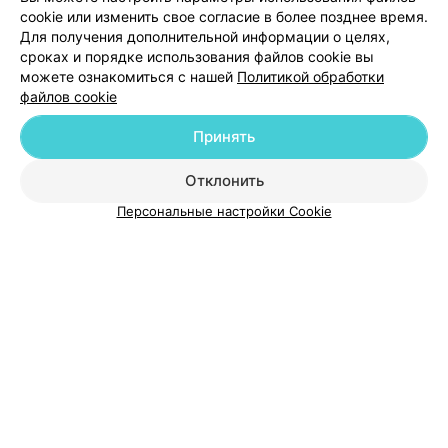
cookie или изменить свое согласие в более позднее время.
Для получения дополнительной информации о целях,
Добавить специалиста
сроках и порядке использования файлов cookie вы
можете ознакомиться с нашей
Политикой обработки
файлов cookie
Принять
О проекте
Новости проекта
Размещение рекламы
Отклонить
Медицинский маркетинг
Публичный договор
Персональные настройки Cookie
Пользовательское соглашение
Способы оплаты
Вакансии
Партнеры
Написать руководителю 103.by
Написать в поддержку
Персональные настройки cookie
Обработка персональных данных