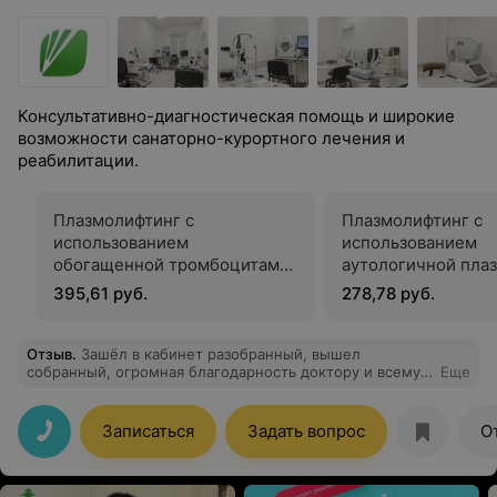
Консультативно-диагностическая помощь и широкие
возможности санаторно-курортного лечения и
реабилитации.
Плазмолифтинг с
Плазмолифтинг с
использованием
использованием
обогащенной тромбоцитами
аутологичной пла
плазмой
395,61 руб.
278,78 руб.
Отзыв
.
Зашёл в кабинет разобранный, вышел
собранный, огромная благодарность доктору и всему
Еще
медцентру за такого специалиста
Записаться
Задать вопрос
О