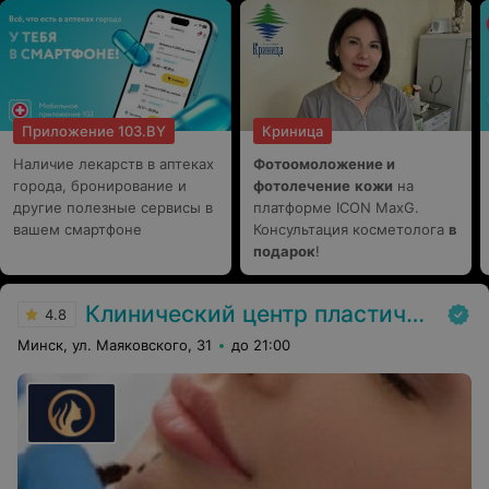
дерматоскопия с четкими описаниями, информация по
всем интересующим вопросам с детальным и
понятным пояснением. В ходе нашего сотрудничества
удалила не только ксантелазмы на веках, но и все
лишние образования на лице и теле. Регина
Николаевна - врач, который вызывает доверие!!!
Приложение 103.BY
Криница
Наличие лекарств в аптеках
Фотоомоложение и
города, бронирование и
фотолечение
кожи
на
другие полезные сервисы в
платформе ICON MaxG.
вашем смартфоне
Консультация косметолога
в
подарок
!
Клинический центр пластической хирургии и медицинской косметологии
4.8
Минск, ул. Маяковского, 31
до 21:00