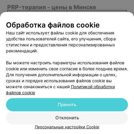
PRP-терапия - цены в Минске
PRP-терапия
от 176 руб.
Плазмотерапия (PRP) 2
Обработка файлов cookie
от 249 руб.
пробирки
Наш сайт использует файлы cookie для обеспечения
Плазмолифтинг шеи
от 100 руб.
удобства пользователей сайта, его улучшения, сбора
Плазмотерапия кожи лица
от 140 руб.
статистики и предоставления персонализированных
Плазмотерапия волосистой
от 170 руб.
рекомендаций.
части головы
Вы можете настроить параметры использования файлов
cookie или изменить свое согласие в более позднее время.
Для получения дополнительной информации о целях,
Добавить компанию
сроках и порядке использования файлов cookie вы
можете ознакомиться с нашей
Политикой обработки
файлов cookie
Добавить специалиста
Принять
Отклонить
Персональные настройки Cookie
О проекте
Новости проекта
Размещение рекламы