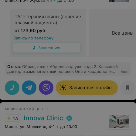
Минск, пр-т Жукова, 44
до 21:00
ТАП-терапия спины (лечение
плазмой пациента)
от 173,90 руб.
Все цены
Запись по телефону
Записаться
Отзыв
.
Обращаюсь к Абдольванд уже года 2. Классный
доктор и замечательный человек Она и кардиолог и
Еще
терапевт. И это большой плюс. Сразу можно задать
все вопросы и не ходить к разным врачам. Однозначно
советую.
Записаться онлайн
МЕДИЦИНСКИЙ ЦЕНТР
Innova Clinic
4.9
Минск, ул. Москвина, 4-1
до 20:00