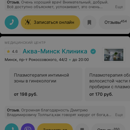
Отзыв
.
Очень хороший врач! Внимательный, добрый.
Всё доступно объясняет, успокаивает, это очень
Еще
помогает не волноваться. Спасибо за
квалифицированную помощь!
454
Записаться онлайн
Отзывы
МЕДИЦИНСКИЙ ЦЕНТР
Аква-Минск Клиника
4.6
Минск, пр-т Рокоссовского, 44/2
до 20:00
Плазмотерапия интимной
Плазмотерапия об
зоны в гинекологии
волосистой части 
пробирки с плазмо
Австрия)
от 198 руб.
от 170 руб.
Отзыв
.
Огромная благодарность Дмитрию
Владимировичу Толпыга,как говорят хирург от бога,а
Еще
мне хочется сказать Божественный хирург Спасибо
огромное ему и ТатьянеПревосходная команда
350