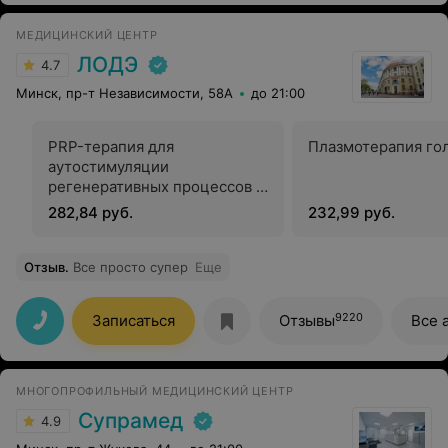
пониманием ...спасибо большое!
МЕДИЦИНСКИЙ ЦЕНТР
ЛОДЭ
4.7
Минск, пр-т Независимости, 58А
до 21:00
PRP-терапия для
Плазмотерапия го
аутостимуляции
регенеративных процессов в
лечении хронических
282,84 руб.
232,99 руб.
атрофических состояний в
гинекологии
Отзыв
.
Все просто супер
Еще
9220
Записаться
Отзывы
Все 
МНОГОПРОФИЛЬНЫЙ МЕДИЦИНСКИЙ ЦЕНТР
Супрамед
4.9