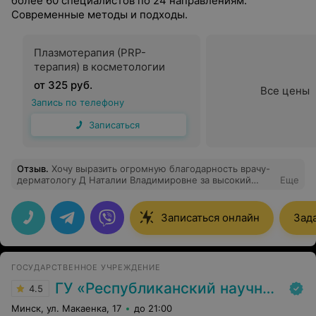
более 60 специалистов по 24 направлениям.
Современные методы и подходы.
Плазмотерапия (PRP-
терапия) в косметологии
от 325 руб.
Все цены
Запись по телефону
Записаться
Отзыв
.
Хочу выразить огромную благодарность врачу-
дерматологу Д Наталии Владимировне за высокий
Еще
профессионализм и отзывчивость! С её помощью
наконец-то ушла проблема, с которой я не могла
справиться очень много лет! Наталия Владимировна на
Записаться онлайн
Зад
самом деле Врач с большой буквы, который любит
своё дело и работает на результат. Большое спасибо!
ГОСУДАРСТВЕННОЕ УЧРЕЖДЕНИЕ
ГУ «Республиканский научно-практический центр медицинской экспертизы и реабилитаци»
4.5
Минск, ул. Макаенка, 17
до 21:00