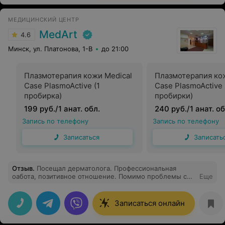
МЕДИЦИНСКИЙ ЦЕНТР
MedArt
4.6
Минск, ул. Платонова, 1-В
до 21:00
Плазмотерапия кожи Medical
Плазмотерапия ко
Case PlasmoActive (1
Case PlasmoActive 
пробирка)
пробирки)
199 руб./1 анат. обл.
240 руб./1 анат. об
Запись по телефону
Запись по телефону
Записаться
Записать
Отзыв
.
Посещал дерматолога. Профессиональная
оабота, позитивное отношение. Помимо проблемы с
Еще
которой обратился, помог ещё советами по другому
вопросу. Очень рекомендую
Записаться онлайн