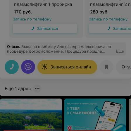
плазмолифтинг 1 пробирка
плазмолифтинг 2 
170 руб.
280 руб.
Запись по телефону
Запись по телефону
Записаться
Записать
Отзыв
.
Была на приёме у Александра Алексеевича на
процедуре фотоомоложение. Процедура прошла
Еще
комфортно, доктор подобрал индивидуальный режим
для моей кожи. Проработал лицо с особой
тщательностью, без спешки. Подробно рассказал об
Записаться онлайн
Отз
эффективности и побочных реакциях и дал с собой
памятку. Также хочу отметить врач очень
доброжелательный и позитивный, остались только
положительные впечатления) Спасибо Вам огромное,
Ещё 1 адрес
с удовольствием буду записываться повторно!