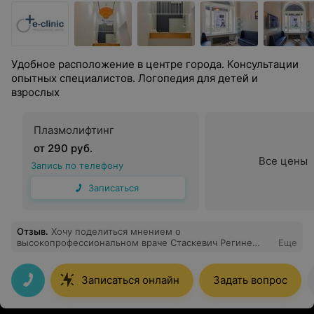
Удобное расположение в центре города. Консультации
опытных специалистов. Логопедия для детей и
взрослых
Плазмолифтинг
от 290 руб.
Все цены
Запись по телефону
Записаться
Отзыв
.
Хочу поделиться мнением о
высокопрофессиональном враче Стаскевич Регине
Еще
Николаевне. Когда год назад на глазах появились
ксантелазмы, я долго искала как их можно удалить. Как
и каждой девочке хотелось все сделать красиво и
Записаться онлайн
Задать вопрос
безболезненно. Провидение познакомило меня с
Региной Николаевной. Это настоящий профессионал,
знающий своё дело на "отлично": полный осмотр,