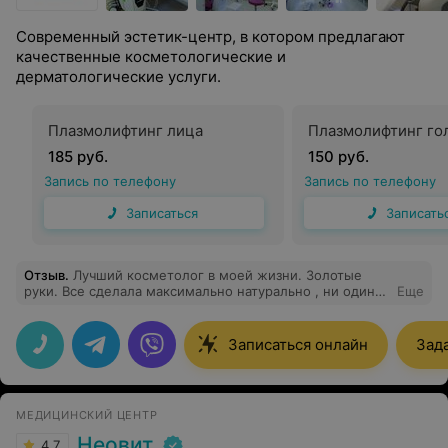
Современный эстетик-центр, в котором предлагают
качественные косметологические и
дерматологические услуги.
Плазмолифтинг лица
Плазмолифтинг го
185 руб.
150 руб.
Запись по телефону
Запись по телефону
Записаться
Записать
Отзыв
.
Лучший косметолог в моей жизни. Золотые
руки. Все сделала максимально натурально , ни один
Еще
человек не догадался что мои губы сделаны кем-то.
Плюс иньекционка. Только к Виктории Викторовне!
Никогда не посоветует ничего лишнего. Все по делу.
Записаться онлайн
Зад
Приятно и спокойно быть в руках профессионала
МЕДИЦИНСКИЙ ЦЕНТР
Неовит
4.7