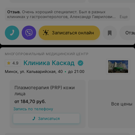
Отзыв
.
Очень хороший специалист. Был в разных
клиниках у гастроэнтерологов, Александр Гаврилович
Еще
лучший. Так как с такими болячками уже постоянно
хожу к врачу, в следующий раз только к нему. Спасибо
большое!
Записаться онлайн
Отз
МНОГОПРОФИЛЬНЫЙ МЕДИЦИНСКИЙ ЦЕНТР
Клиника Каскад
4.9
Минск, ул. Кальварийская, 40
до 21:00
Плазмотерапия (PRP) кожи
лица
от 184,70 руб.
Все цены
Запись по телефону
Записаться