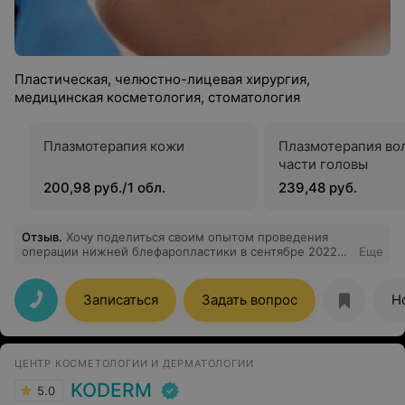
Пластическая, челюстно-лицевая хирургия,
медицинская косметология, стоматология
Плазмотерапия кожи
Плазмотерапия во
части головы
200,98 руб./1 обл.
239,48 руб.
Отзыв
.
Хочу поделиться своим опытом проведения
операции нижней блефаропластики в сентябре 2022
Еще
года у профессионала своего дела Игоря Мишуты. Всё
прошло успешно. Результат превзошёл ожидания.
Благодарю весь медицинский персонал клиники за
Записаться
Задать вопрос
Н
заботу и труд.
ЦЕНТР КОСМЕТОЛОГИИ И ДЕРМАТОЛОГИИ
KODERM
5.0