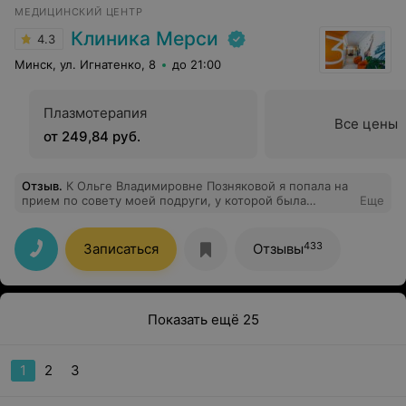
МЕДИЦИНСКИЙ ЦЕНТР
Клиника Мерси
4.3
Минск, ул. Игнатенко, 8
до 21:00
Плазмотерапия
Все цены
от 249,84 руб.
Отзыв
.
К Ольге Владимировне Позняковой я попала на
прием по совету моей подруги, у которой была
Еще
варикозная болезнь в запущенной стадии и она
успешно прошла лечение. В моей семье почти у всех
женщин тоже есть проблема с венами на ногах,
433
Записаться
Отзывы
поэтому знаю как важно попасть к хорошему доктору.
Лечение у меня очень успешно прошло. В общем
женщины и мужчины Вам точно к этому доктору, если
есть проблема . Не пожалеете 100 процентов.
Показать ещё 25
1
2
3