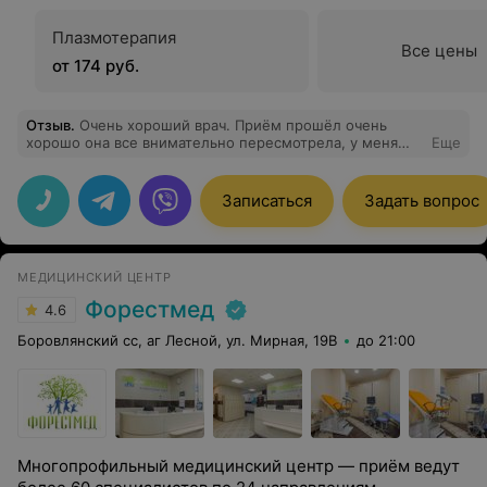
Плазмотерапия
Все цены
от 174 руб.
Отзыв
.
Очень хороший врач. Приём прошёл очень
хорошо она все внимательно пересмотрела, у меня
Еще
проблемы с яичниками, она все рассказала.
Внимательная, приятная в общении.. Советую к ней
попасть
Записаться
Задать вопрос
МЕДИЦИНСКИЙ ЦЕНТР
Форестмед
4.6
Боровлянский сс, аг Лесной, ул. Мирная, 19В
до 21:00
Многопрофильный медицинский центр — приём ведут