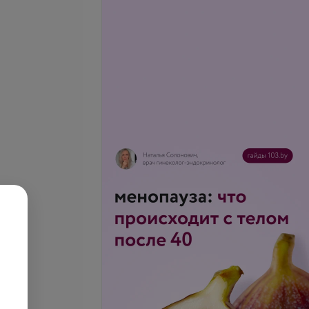
се цены