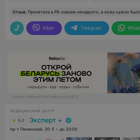
Отзыв
.
Прилетала в РБ совсем ненадолго, а кожу нужно было срочно привести в порядок. Всё сделали быстро и очень аккуратно: ботокс, губы, коллаген. Результатом безумно довольна. Лицо свежее
Viber
Telegram
What
ЭФФЕКТИВНАЯ РЕКЛАМА НА САЙТЕ
МЕДИЦИНСКИЙ ЦЕНТР
Эксперт +
5.0
пр-т Пекинский, 20-3
до 20:00