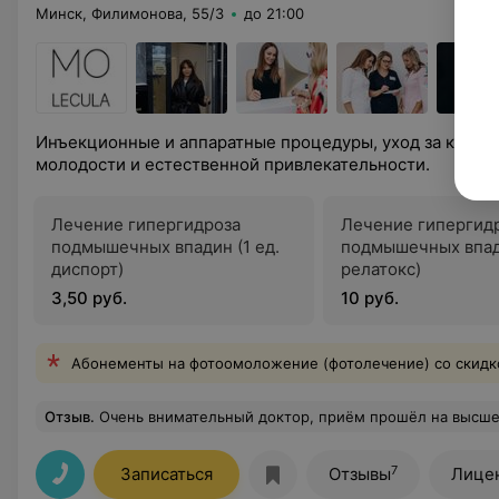
Минск, Филимонова, 55/3
до 21:00
Инъекционные и аппаратные процедуры, уход за кожей
молодости и естественной привлекательности.
Лечение гипергидроза
Лечение гипергид
подмышечных впадин (1 ед.
подмышечных впади
диспорт)
релатокс)
3,50 руб.
10 руб.
Абонементы на фотоомоложение (фотолечение) со скидк
Отзыв
.
Очень внимательный доктор, приём прошёл на высшем уровне. Спасибо бол
7
Записаться
Отзывы
Лице