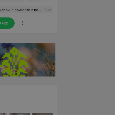
, ухоженное, всё выглядит максимально естественно. За красотой только к Юлии
Еще
sApp