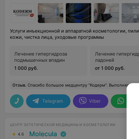
Услуги инъекционной и аппаратной косметологии, пилинги для лица, лечение
кожи, чистка лица, уходовые программы
Лечение гипергидроза
Лечение гипергид
подмышечных впадин
ладоней
1 000 руб.
от 1 000 руб.
Отзыв
.
Спасибо большое медцентру "Кодерм". Выполняла процедуру по борьбе с кисетными морщинами. Очень д
Telegram
Viber
What
ЦЕНТР ЭСТЕТИЧЕСКОЙ МЕДИЦИНЫ И КОСМЕТОЛОГИИ
Molecula
4.6