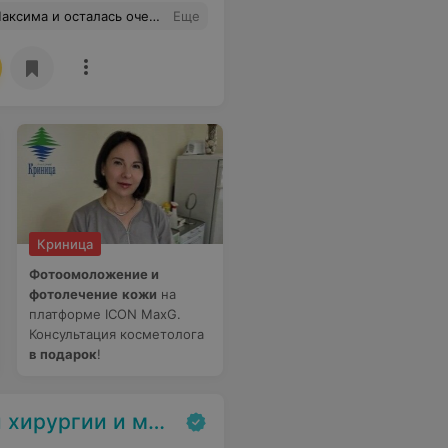
я потрясающую лёгкость. Очень благодарна за внимательное отношение, деликатность и такой хороший результат. Рекомендую от души!»
Еще
Криница
Фотоомоложение и
фотолечение
кожи
на
платформе ICON MaxG.
Консультация косметолога
в подарок
!
цинской косметологии