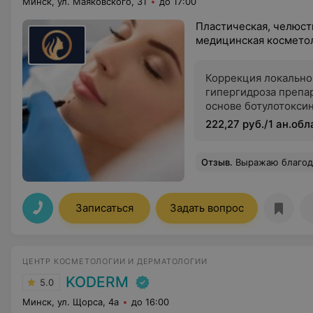
Минск, ул. Маяковского, 31
до 17:00
Пластическая, челюст
медицинская косметол
Коррекция локально
гипергидроза препа
основе ботулотокси
222,27 руб./1 ан.обл
Отзыв
.
Выражаю благодарность и восхищение работой Наталье Владимировне ! Очень довольна её профессионализмом, внимательн
Записаться
Задать вопрос
ЦЕНТР КОСМЕТОЛОГИИ И ДЕРМАТОЛОГИИ
KODERM
5.0
Минск, ул. Щорса, 4а
до 16:00