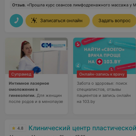
Отзыв
.
«Прошла курс сеансов лимфодренажного массажа у Максима и осталась очень довольна. Больше всего меня беспокоили стойкие отёки на ногах. Нужно было их снять перед предстоящей операцией по удалению вены на ноге , но благодаря профессиональной работе мастера эта проблема решена. Из кабинета выходила, чувству
Записаться онлайн
Задать вопрос
Супрамед
Онлайн-запись к врачу
Интимное лазерное
Забота о здоровье: поиск
омоложение в
специалистов, отзывы
гинекологии.
Для женщин
пациентов и запись онлайн
после родов и в менопаузе
на 103.by
Клинический центр пластической хирургии и меди
4.8