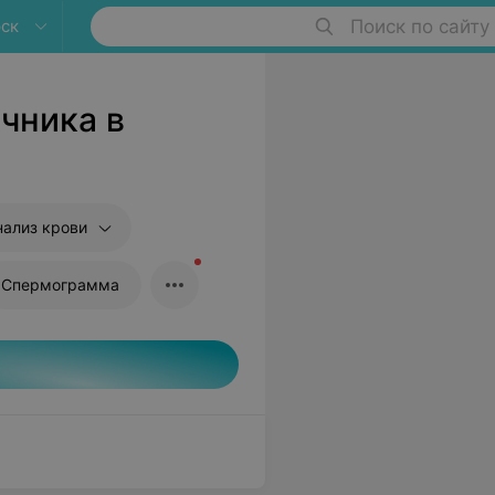
ск
Поиск по сайту
чника в
нализ крови
Спермограмма