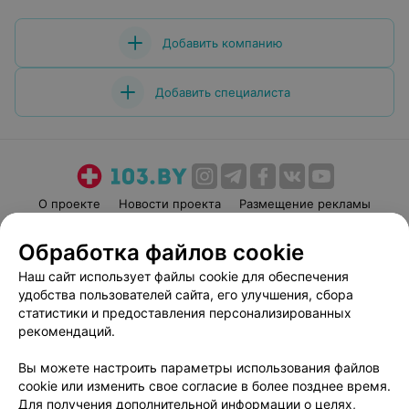
Добавить компанию
Добавить специалиста
О проекте
Новости проекта
Размещение рекламы
Медицинский маркетинг
Публичный договор
Обработка файлов cookie
Пользовательское соглашение
Способы оплаты
Наш сайт использует файлы cookie для обеспечения
Вакансии
Партнеры
удобства пользователей сайта, его улучшения, сбора
Написать руководителю 103.by
статистики и предоставления персонализированных
рекомендаций.
Написать в поддержку
Персональные настройки cookie
Вы можете настроить параметры использования файлов
Обработка персональных данных
cookie или изменить свое согласие в более позднее время.
Для получения дополнительной информации о целях,