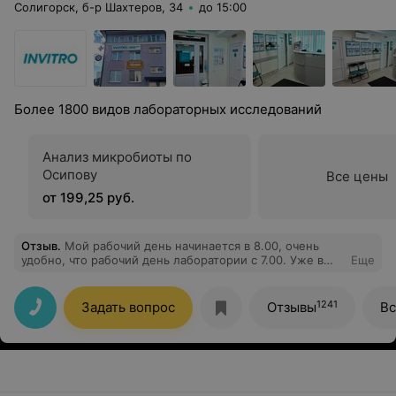
Солигорск, б-р Шахтеров, 34
до 15:00
Более 1800 видов лабораторных исследований
Анализ микробиоты по
Осипову
Все цены
от 199,25 руб.
Отзыв
.
Мой рабочий день начинается в 8.00, очень
удобно, что рабочий день лаборатории с 7.00. Уже в
Еще
7.05 стояла большая очередь, но администратор Янина
и медсестра очень быстро и с улыбкой справлялись и
уже через 15 минут я вышла из лаборатории. При
1241
Задать вопрос
Отзывы
Вс
взятии анализа медсестра постоянно интересовалась
самочувствием, а администратор ещё и оформила
подарочную страховку. Выражаю огромную
благодарность коллективу за слаженность и
вежливость в работе!