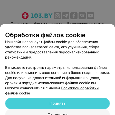
О проекте
Новости проекта
Размещение рекламы
Медицинский маркетинг
Публичный договор
Обработка файлов cookie
Пользовательское соглашение
Способы оплаты
Наш сайт использует файлы cookie для обеспечения
Вакансии
Партнеры
удобства пользователей сайта, его улучшения, сбора
статистики и предоставления персонализированных
Написать руководителю 103.by
рекомендаций.
Написать в поддержку
Персональные настройки cookie
Вы можете настроить параметры использования файлов
cookie или изменить свое согласие в более позднее время.
Обработка персональных данных
Для получения дополнительной информации о целях,
сроках и порядке использования файлов cookie вы
можете ознакомиться с нашей
Политикой обработки
файлов cookie
Принять
© 2026 ООО «Артокс Лаб», УНП 191700409
| 220012, Республика Беларусь,
Отклонить
г. Минск, улица Толбухина, 2, пом. 16 | help@103.by