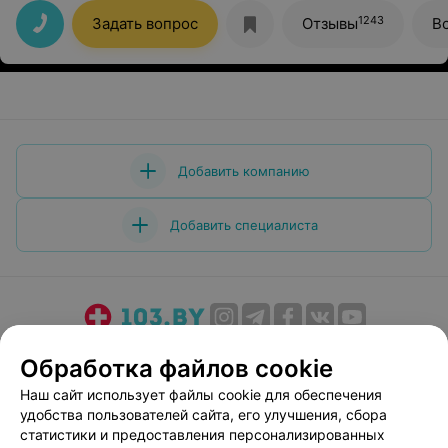
подарочки)))
1243
Задать вопрос
Отзывы
В
Добавить компанию
Добавить специалиста
О проекте
Новости проекта
Размещение рекламы
Обработка файлов cookie
Медицинский маркетинг
Публичный договор
Наш сайт использует файлы cookie для обеспечения
Пользовательское соглашение
Способы оплаты
удобства пользователей сайта, его улучшения, сбора
Вакансии
Партнеры
статистики и предоставления персонализированных