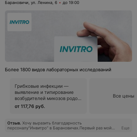
Барановичи, ул. Ленина, 6
до 19:00
Более 1800 видов лабораторных исследований
Грибковые инфекции —
выявление и типирование
Все цены
возбудителей микозов родов
Candida, Malassezia,
от 117,76 руб.
Saccharomyces и
Debaryomyces
Отзыв
.
Хочу выразить благодарность
персоналу"Инвитро" в Барановичах.Первый раз мой
Еще
ребёнок сдал анализы без слез и криков. Приятно за