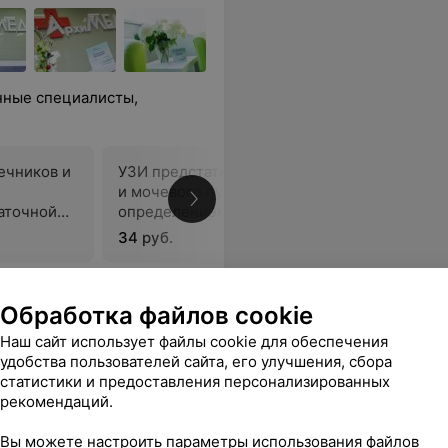
нные специалисты,
ечников и
УЗИ предстательной железы
УЗИ моче
и мочевого пузыря с
определе
аточной
определением остаточной
мочи
х
мочи (трансабдоминально)
34 руб.
22 руб.
лов
Очень довольна и рекомендую!
Еще
Обработка файлов cookie
Наш сайт использует файлы cookie для обеспечения
удобства пользователей сайта, его улучшения, сбора
статистики и предоставления персонализированных
рекомендаций.
Вы можете настроить параметры использования файлов