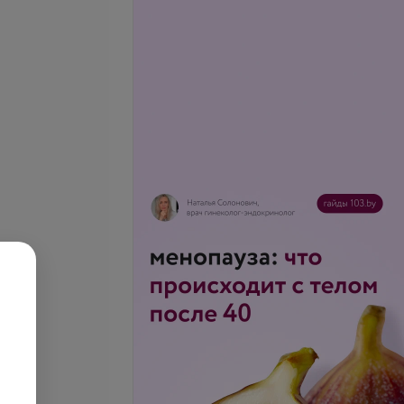
вого пузыря с
УЗИ органов малого таза
нием остаточной
42,09 руб.