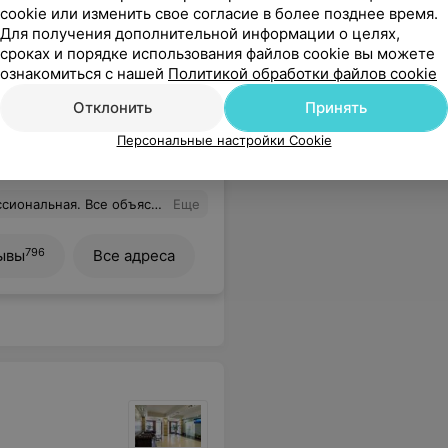
cookie или изменить свое согласие в более позднее время.
Для получения дополнительной информации о целях,
сроках и порядке использования файлов cookie вы можете
ознакомиться с нашей
Политикой обработки файлов cookie
сти, почек
УЗИ органов малого таза
мочевого
Отклонить
Принять
В
ением
Персональные настройки Cookie
31 руб.
ждую бы гос. поликлинику такого специалиста! 10/10
Еще
796
ывы
Все адреса