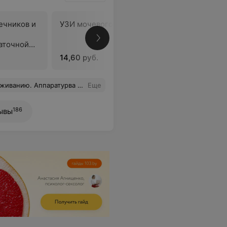
ечников и
УЗИ мочевого пузыря
УЗИ моче
определе
аточной
мочи
14,60 руб.
16,30 руб
етливый персонал. Впечатление прекрасное
Еще
186
ывы