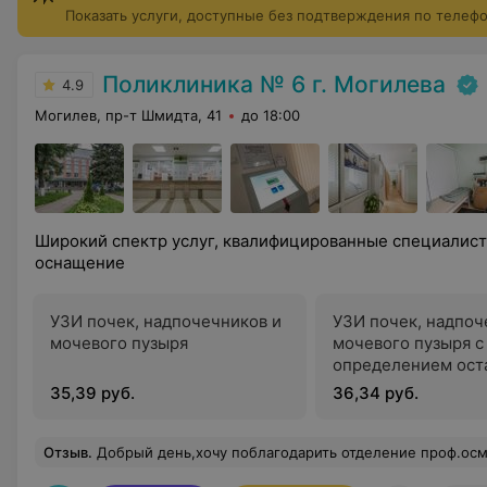
Показать услуги, доступные без подтверждения по телеф
Поликлиника № 6 г. Могилева
4.9
Могилев, пр-т Шмидта, 41
до 18:00
Широкий спектр услуг, квалифицированные специалис
оснащение
УЗИ почек, надпочечников и
УЗИ почек, надпоч
мочевого пузыря
мочевого пузыря с
определением ост
мочи
35,39 руб.
36,34 руб.
Отзыв
.
Добрый день,хочу поблагодарить отделение проф.осмотров.Нет никаких ограничений для прохождения медицинской комиссии,всё очень быстро и доступно.Коллектив приятный,девочки в 102 каби