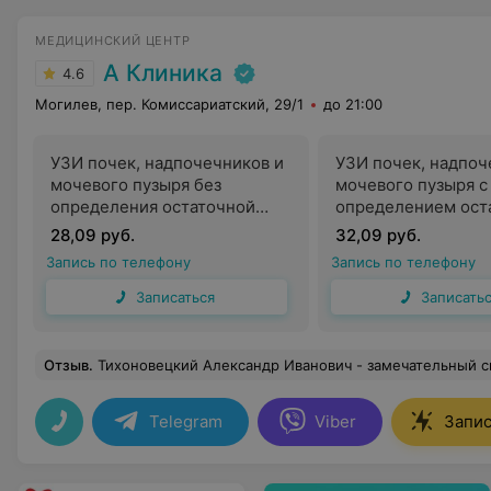
МЕДИЦИНСКИЙ ЦЕНТР
А Клиника
4.6
Могилев, пер. Комиссариатский, 29/1
до 21:00
УЗИ почек, надпочечников и
УЗИ почек, надпоч
мочевого пузыря без
мочевого пузыря с
определения остаточной
определением ост
мочи
мочи
28,09 руб.
32,09 руб.
Запись по телефону
Запись по телефону
Записаться
Записать
Отзыв
.
Тихоновецкий Александр Иванович - замечательный специалист и безумно приятны
Telegram
Viber
Запис