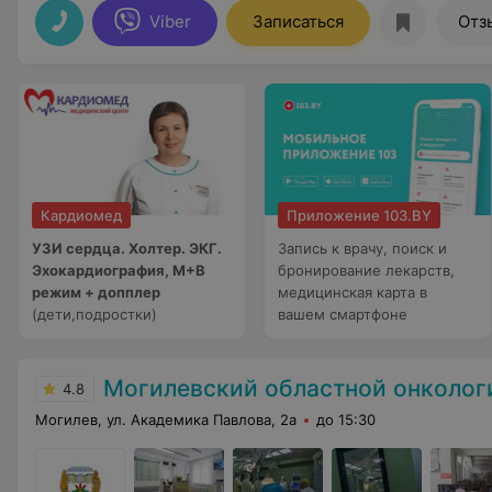
Viber
Записаться
Отз
Кардиомед
Приложение 103.BY
УЗИ сердца. Холтер. ЭКГ.
Запись к врачу, поиск и
Эхокардиография, М+В
бронирование лекарств,
режим + допплер
медицинская карта в
(дети,подростки)
вашем смартфоне
Могилевский областной онкологиче
4.8
Могилев, ул. Академика Павлова, 2а
до 15:30