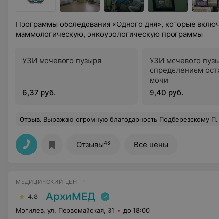
Программы обследования «Одного дня», которые вклю
маммологическую, онкоурологическую программы
УЗИ мочевого пузыря
УЗИ мочевого пузы
определением ост
мочи
6,37 руб.
9,40 руб.
Отзыв
.
Выражаю огромную благодарность Подберезскому П. В. за успешно проведенную операцию и Рыбчиной А. В. за отзывчивость,
48
Отзывы
Все цены
МЕДИЦИНСКИЙ ЦЕНТР
АрхиМЕД
4.8
Могилев, ул. Первомайская, 31
до 18:00