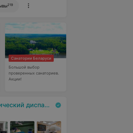
219
ывы
Санатории Беларуси
Большой выбор
проверенных санаториев.
Акции!
ский диспансер