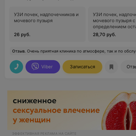
УЗИ почек, надпочечников и
УЗИ почек, надпоч
мочевого пузыря
мочевого пузыря с
определением ост
мочи
26 руб.
28,70 руб.
Отзыв
.
Очень приятная клиника по атмосфере, так и по обслуживанию. Аппаратурва хорошая. Очень прив
Viber
Записаться
Отз
ЭФФЕКТИВНАЯ РЕКЛАМА НА САЙТЕ