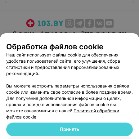
О проекте
Новости проекта
Размещение рекламы
Медицинский маркетинг
Публичный договор
Обработка файлов cookie
Пользовательское соглашение
Способы оплаты
Наш сайт использует файлы cookie для обеспечения
Вакансии
Партнеры
удобства пользователей сайта, его улучшения, сбора
статистики и предоставления персонализированных
Написать руководителю 103.by
рекомендаций.
Написать в поддержку
Персональные настройки cookie
Вы можете настроить параметры использования файлов
cookie или изменить свое согласие в более позднее время.
Обработка персональных данных
Для получения дополнительной информации о целях,
сроках и порядке использования файлов cookie вы
можете ознакомиться с нашей
Политикой обработки
файлов cookie
Принять
© 2026 ООО «Артокс Лаб», УНП 191700409
| 220012, Республика Беларусь,