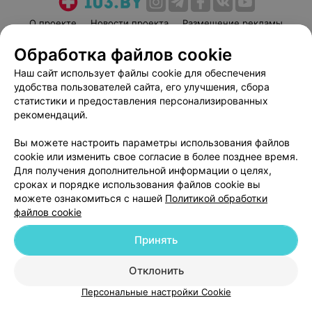
О проекте
Новости проекта
Размещение рекламы
Медицинский маркетинг
Публичный договор
Обработка файлов cookie
Пользовательское соглашение
Способы оплаты
Наш сайт использует файлы cookie для обеспечения
Вакансии
Партнеры
удобства пользователей сайта, его улучшения, сбора
статистики и предоставления персонализированных
Написать руководителю 103.by
рекомендаций.
Написать в поддержку
Персональные настройки cookie
Вы можете настроить параметры использования файлов
cookie или изменить свое согласие в более позднее время.
Обработка персональных данных
Для получения дополнительной информации о целях,
сроках и порядке использования файлов cookie вы
можете ознакомиться с нашей
Политикой обработки
файлов cookie
Принять
© 2026 ООО «Артокс Лаб», УНП 191700409
| 220012, Республика Беларусь,
Отклонить
г. Минск, улица Толбухина, 2, пом. 16 | help@103.by
Персональные настройки Cookie
Служба поддержки
+375 291212755