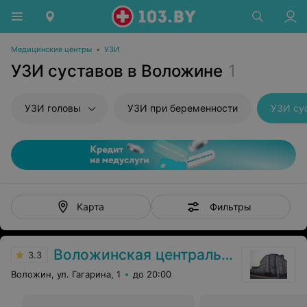
Медицинские центры
•
УЗИ
УЗИ суставов в Воложине
1
УЗИ головы
УЗИ при беременности
УЗИ су
Фильтры
Карта
Воложинская центральная районная больница
3.3
Воложин, ул. Гагарина, 1
до 20:00