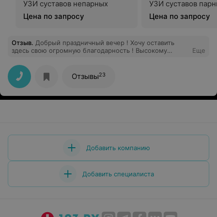
УЗИ суставов непарных
УЗИ суставов пар
Цена по запросу
Цена по запросу
Отзыв
.
Добрый праздничный вечер ! Хочу оставить
здесь свою огромную благодарность ! Высокому
Еще
профессионализму доктору хирургу Сердару
Сагатовичу) надеюсь я верно написала! 25 декабря, я
экстренно обратилась к нему ! Ситуация непростая , в
23
Отзывы
Минске никто не взялся ! Поэтому доктору
огромнейшее спасибо! Долго не думая , он решил
мою проблему , с которой я мучалась неделю !
Спасибо! Прошу администрацию обратить внимание на
мой отзыв ) хорошего дня
Добавить компанию
Добавить специалиста