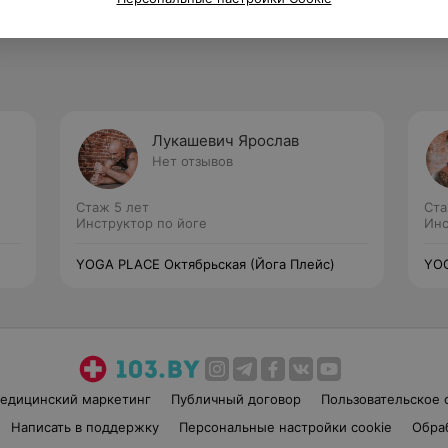
Лукашевич Ярослав
Нет отзывов
Стаж 5 лет
Ста
Инструктор по йоге
Инс
YOGA PLACE Октябрьская (Йога Плейс)
YOG
едицинский маркетинг
Публичный договор
Пользовательское 
Написать в поддержку
Персональные настройки cookie
Обра