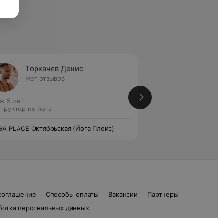
Торкачев Денис
Губар
Нет отзывов
Нет от
ж 5 лет
Стаж 5 лет
труктор по йоге
Инструктор по йог
A PLACE Октябрьская (Йога Плейс)
YOGA PLACE Октяб
соглашение
Способы оплаты
Вакансии
Партнеры
ботка персональных данных