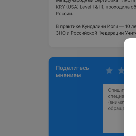
Международный сертификат Инстит
KRY (USA) Level I & II), проходила
России.
В практике Кундалини Йоги — 10 л
3HO и Российской Федерации Учит
Поделитесь
мнением