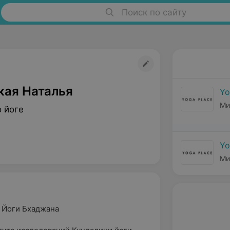
Поиск по сайту
кая Наталья
Yo
Ми
 йоге
Yo
Ми
 Йоги Бхаджана