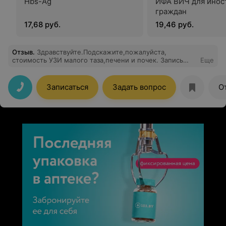
Hbs-Ag
ИФА ВИЧ для инос
граждан
17,68 руб.
19,46 руб.
Отзыв
.
Здравствуйте.Подскажите,пожалуйста,
стоимость УЗИ малого таза,печени и почек. Запись
Еще
предварительная ?
Записаться
Задать вопрос
О