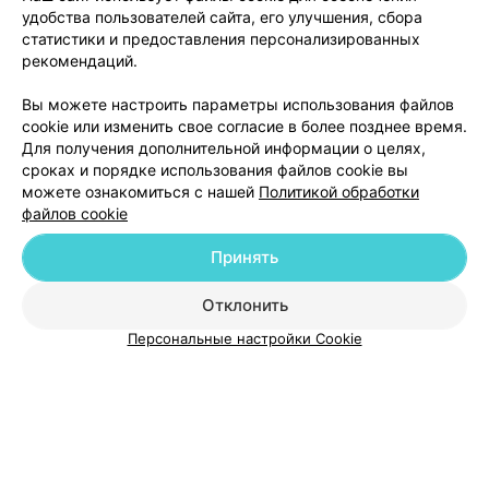
удобства пользователей сайта, его улучшения, сбора
статистики и предоставления персонализированных
рекомендаций.
Вы можете настроить параметры использования файлов
ЭФФЕКТИВНАЯ РЕКЛАМА НА САЙТЕ
cookie или изменить свое согласие в более позднее время.
Для получения дополнительной информации о целях,
сроках и порядке использования файлов cookie вы
можете ознакомиться с нашей
Политикой обработки
файлов cookie
Принять
Добавить компанию
Отклонить
Добавить специалиста
Персональные настройки Cookie
О проекте
Новости проекта
Размещение рекламы
Медицинский маркетинг
Публичный договор