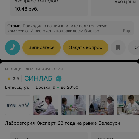
экспресс-методом
Все цены
10,48 руб.
Отзыв
.
Проходил в вашей клинике водительскую
комиссию. И все очень понравилось: быстро,
Еще
качественно и недорого!
Записаться
Задать вопрос
О
МЕДИЦИНСКАЯ ЛАБОРАТОРИЯ
СИНЛАБ
3.9
Витебск, ул. П. Бровки, 9
до 20:00
Лаборатория-Эксперт, 23 года на рынке Беларуси