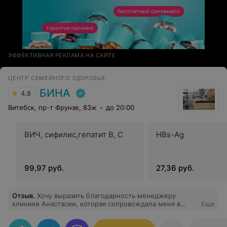
ЭФФЕКТИВНАЯ РЕКЛАМА НА САЙТЕ
ЦЕНТР СЕМЕЙНОГО ЗДОРОВЬЯ
БИНА
4.8
Витебск, пр-т Фрунзе, 83ж
до 20:00
ВИЧ, сифилис,гепатит В, С
HBs-Ag
99,97 руб.
27,36 руб.
Отзыв
.
Хочу выразить благодарность менеджеру
клиники Анастасии, которая сопровождала меня в
Еще
программе суррогатного материнства как сурмаму.
Всегда на связи, отвечала на любые вопросы, даже