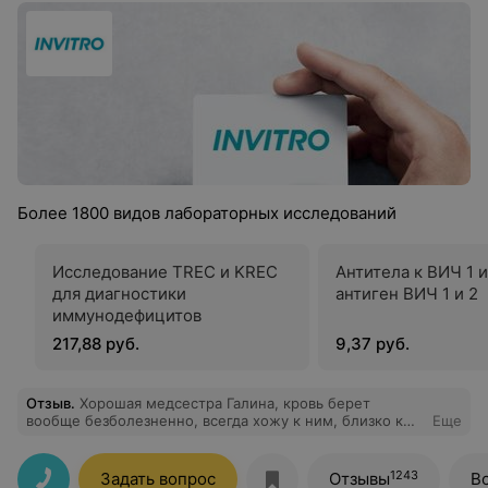
Более 1800 видов лабораторных исследований
Исследование TREC и KREC
Антитела к ВИЧ 1 и
для диагностики
антиген ВИЧ 1 и 2
иммунодефицитов
217,88 руб.
9,37 руб.
Отзыв
.
Хорошая медсестра Галина, кровь берет
вообще безболезненно, всегда хожу к ним, близко к
Еще
дому и очередей нет.
1243
Задать вопрос
Отзывы
В