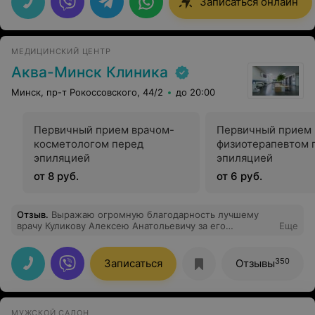
Записаться онлайн
МЕДИЦИНСКИЙ ЦЕНТР
Аква-Минск Клиника
Минск, пр-т Рокоссовского, 44/2
до 20:00
Первичный прием врачом-
Первичный прием 
косметологом перед
физиотерапевтом 
эпиляцией
эпиляцией
от 8 руб.
от 6 руб.
Отзыв
.
Выражаю огромную благодарность лучшему
врачу Куликову Алексею Анатольевичу за его
Еще
профессионализм. Самый добрый , чистой души
человек ,знающий своё дело .Оперироваться в руках
этого прекрасного хирурга совсем не страшно.
350
Записаться
Отзывы
Присутствовало постоянное ощущение,что ты в
надежных руках .На протяжении всего периода
нахождения в стационаре ,до и после операции была
поддержка от Алексея Анатольевича,как от самого
МУЖСКОЙ САЛОН