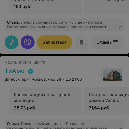
150 руб.
Отзыв
.
Лечила сосудистую сеточку у дерматолога
Екатерины. Очень внимательная, приятная и грамотная
Еще
врач. Мне очень понравилось. И хочу отметить
достурные цены , абсолютно адекватные, что тоже не
могло не порадовать. Спасибо, Екатерина! Желаю вам
186
Записаться
Отзывы
профессионального роста и женского счастья!
МЕДИЦИНСКИЙ ЦЕНТР
ТиАмо
Витебск, пр-т Московский, 86
до 21:00
Консультация по лазерной
Лазерная эпиляци
эпиляции
бикини Vectus
38,73 руб.
71,64 руб.
Отзыв
.
Прекрасный медцентр! Пошла по
рекомендации подруги делать лазерную эпиляцию и
Еще