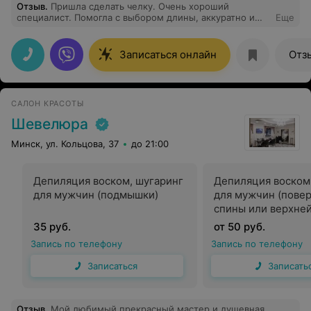
Отзыв
.
Пришла сделать челку. Очень хороший
специалист. Помогла с выбором длины, аккуратно и
Еще
быстро все сделала. Прекрасная женщина, рада , что
попала к ней. Всем советую !
Записаться онлайн
Отз
САЛОН КРАСОТЫ
Шевелюра
Минск, ул. Кольцова, 37
до 21:00
Депиляция воском, шугаринг
Депиляция воском
для мужчин (подмышки)
для мужчин (пове
спины или верхней
груди)
35 руб.
от 50 руб.
Запись по телефону
Запись по телефону
Записаться
Записать
Отзыв
.
Мой любимый прекрасный мастер и душевная