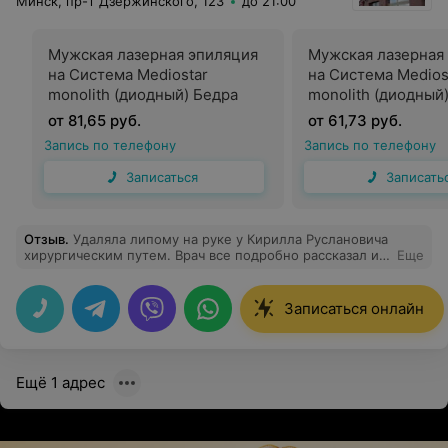
Минск, пр-т Дзержинского, 123
до 21:00
Мужская лазерная эпиляция
Мужская лазерная
на Система Mediostar
на Система Medios
monolith (диодный) Бедра
monolith (диодный
(классическое)
от 81,65 руб.
от 61,73 руб.
Запись по телефону
Запись по телефону
Записаться
Записать
Отзыв
.
Удаляла липому на руке у Кирилла Руслановича
хирургическим путем. Врач все подробно рассказал и
Еще
объяснил перед удалением. Все прошло абсолютно
безболезненно, шов очень тонкий и аккуратный, после
процедуры никакого дискомфорта не приносил)
Записаться онлайн
Доктор очень чуткий и внимательный!
Ещё 1 адрес