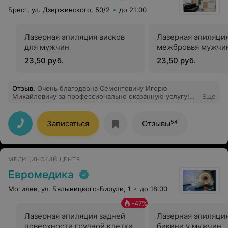
Брест, ул. Дзержинского, 50/2
до 21:00
Лазерная эпиляция висков
Лазерная эпиляци
для мужчин
межбровья мужчи
23,50 руб.
23,50 руб.
Отзыв
.
Очень благодарна Сементовичу Игорю
Михайловичу за профессионально оказанную услугу!
Еще
Замечательный врач, тактичный, внимательный,
процедура прошла безболезненно, я в восторге! Очень
довольна, что обратилась именно к этому доктору и
54
Записаться
Отзывы
именно в клинику "Прайв"! Спасибо Вам огромное!!!
МЕДИЦИНСКИЙ ЦЕНТР
Евромедика
Могилев, ул. Бялыницкого-Бирули, 1
до 18:00
-
47
%
Лазерная эпиляция задней
Лазерная эпиляци
поверхности грудной клетки,
бикини у мужчин