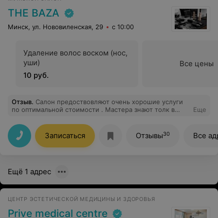
близкого человека. От всего сердца желаю Алексею
Анатольевичу и его близким долгих лет жизни
THE BAZA
,семейного благополучия,успехов в профессиональной
деятельности. А,также выражаю благодарность всем
Минск, ул. Нововиленская, 29
с 10:00
врачам , мед.сестрам и сотрудникам причастных к
моему нахождению в клинике.
Удаление волос воском (нос,
уши)
Все цены
10 руб.
Отзыв
.
Салон предоствовляют очень хорошие услуги
по оптимальной стоимости . Мастера знают толк в
Еще
стиле . Атмосфера уютная
30
Записаться
Отзывы
Все ад
Ещё 1 адрес
ЦЕНТР ЭСТЕТИЧЕСКОЙ МЕДИЦИНЫ И ЗДОРОВЬЯ
Prive medical centre