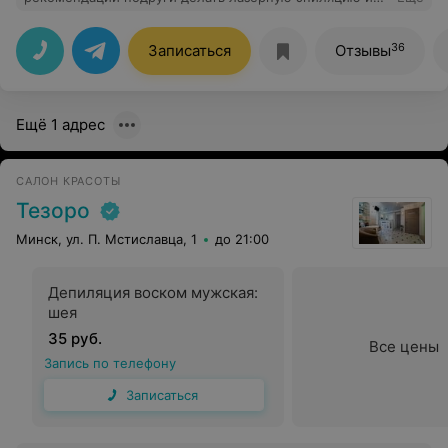
осталась очень довольна. Цены, конечно, кусаются, но
эта процедура везде дорого стоит. Зато обслуживание
прекрасное, и эффект от процедуры мне очень
36
Записаться
Отзывы
нравится. Всем рекомендую!
Ещё 1 адрес
САЛОН КРАСОТЫ
Тезоро
Минск, ул. П. Мстиславца, 1
до 21:00
Депиляция воском мужская:
шея
35 руб.
Все цены
Запись по телефону
Записаться