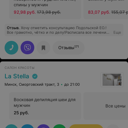
спины у мужчин
92,98 руб.
173,98 руб.
83,07 руб.
155,07 
Отзыв
.
Хочу отметить консультацию Подольской ЕО.!
Все грамотно, чётко и по делу!Расписала все лечение
Еще
и дальнейший план действий со сроками!Спасибо
большое и за профессионализм и за экономию моего
времени!
171
Отзывы
САЛОН КРАСОТЫ
La Stella
Минск, Сморговский тракт, 3
до 21:00
Восковая депиляция шеи для
мужчин
Все цены
25 руб.