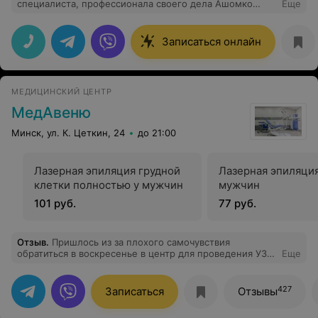
специалиста, профессионала своего дела Ашомко
Еще
Василия Федоровича. Внимательно выслушал мою
проему, назначил грамотное лечение, которое мне
помогло и ответил на все мои вопросы. Однозначно
Записаться онлайн
рекомендую его как одного из лучших дерматологов!
МЕДИЦИНСКИЙ ЦЕНТР
МедАвеню
Минск, ул. К. Цеткин, 24
до 21:00
Лазерная эпиляция грудной
Лазерная эпиляция
клетки полностью у мужчин
мужчин
101 руб.
77 руб.
Отзыв
.
Пришлось из за плохого самочувствия
обратиться в воскресенье в центр для проведения УЗИ
Еще
сердца, нашли только одну свободную запись в
медицинском центре Мед Авеню. Я благодарна, что
попала случайно к врачу диагносту Курицкой Татьяне
427
Записаться
Отзывы
Тимофеевне. Она оказалась профессионалом своего
дела, очень внимательным и чутким человеком. Так