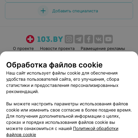
Добавить специалиста
О проекте
Новости проекта
Размещение рекламы
Медицинский маркетинг
Публичный договор
Обработка файлов cookie
Пользовательское соглашение
Способы оплаты
Наш сайт использует файлы cookie для обеспечения
Вакансии
Партнеры
удобства пользователей сайта, его улучшения, сбора
Написать руководителю 103.by
статистики и предоставления персонализированных
рекомендаций.
Написать в поддержку
Персональные настройки cookie
Вы можете настроить параметры использования файлов
Обработка персональных данных
cookie или изменить свое согласие в более позднее время.
Для получения дополнительной информации о целях,
сроках и порядке использования файлов cookie вы
можете ознакомиться с нашей
Политикой обработки
файлов cookie