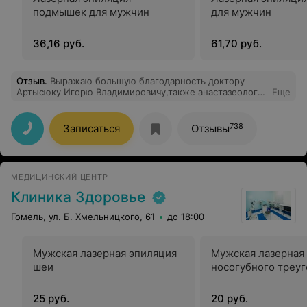
подмышек для мужчин
для мужчин
36,16 руб.
61,70 руб.
Отзыв
.
Выражаю большую благодарность доктору
Артысюку Игорю Владимировичу,также анастазеологу
Еще
Горбачеву Сергею Александровичу,и
медсестре,которые проводили колоноскопия
25.12.2021 г.Спасибо большое за ваш труд
738
Записаться
Отзывы
МЕДИЦИНСКИЙ ЦЕНТР
Клиника Здоровье
Гомель, ул. Б. Хмельницкого, 61
до 18:00
Мужская лазерная эпиляция
Мужская лазерная
шеи
носогубного треу
25 руб.
20 руб.