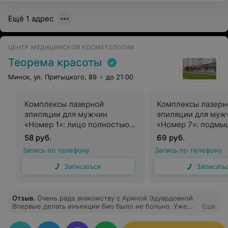
как я после сложной операции на сердце, она по итогу
УЗИ, в ходе которого все поясняла четко и понятно для
Ещё 1 адрес
пациента, вызвала скорую, так как показания были
противоречивые, и ждала, не уходила домой, хотя уже
рабочий день закончился, пока меня не повезли в
больницу, очень переживала, к сожалению, в
ЦЕНТР МЕДИЦИНСКОЙ КОСМЕТОЛОГИИ
настоящее время редко встретишь такое сострадание
и сочувствие к пациентам. Довольна ,что попала к ней,
Теорема красоты
буду рекомендовать всем своим родным и друзьям.
Спасибо, Татьяна Тимофеевна, за Ваше отношение и к
Минск, ул. Притыцкого, 89
до 21:00
работе, и к людям. Будьте здоровы долгие годы и
оставайтесь с нами. Любовь Вдовиченко.
Комплексы лазерной
Комплексы лазерн
эпиляции для мужчин
эпиляции для муж
«Номер 1»: лицо полностью,
«Номер 7»: подм
передняя поверхность шеи
впадины + глубоко
58 руб.
69 руб.
Запись по телефону
Запись по телефону
Записаться
Записать
Отзыв
.
Очень рада знакомству с Ариной Эдуардовной.
Впервые делать инъекции био было не больно. Уже
Еще
записалась на следующую процедуру. Также полный
восторг от салона! Очень приятно находиться, все для