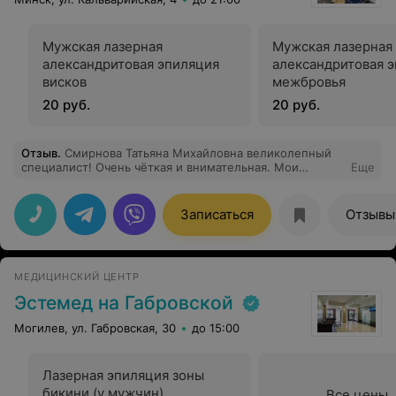
Мужская лазерная
Мужская лазерная
александритовая эпиляция
александритовая 
висков
межбровья
20 руб.
20 руб.
Отзыв
.
Смирнова Татьяна Михайловна великолепный
специалист! Очень чёткая и внимательная. Мои
Еще
косметологические проблемы решила быстро и без
лишних трат! ❤️ Золотые руки, очень аккуратная. Своё
лицо доверяю только ей.
Записаться
Отзывы
МЕДИЦИНСКИЙ ЦЕНТР
Эстемед на Габровской
Могилев, ул. Габровская, 30
до 15:00
Лазерная эпиляция зоны
бикини (у мужчин)
Все цены