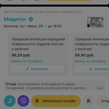
ЦЕНТР ВРАЧЕБНОЙ КОСМЕТОЛОГИИ И ДЕРМАТОЛОГИИ
Медитон
Могилев, пр-т Мира, 25Г
до 16:00
Лазерная эпиляция передней
Лазерная эпиляци
поверхности грудной клетки
поверхности грудн
у мужчин
у мужчин
96,20 руб.
99,90 руб.
Запись по телефону
Запись по телефону
Записаться
Записать
Отзыв
.
Хочу выразить благодарность врачу -
Гончаровой. 13 декабря делала Диспорт в центре
Еще
Медитон. Процедура выполнена прекрасно! Как
сказали на работе, помолодела здорово.
Внимательный и профессиональный врач. Всем
Записаться онлайн
Отз
рекомендую!