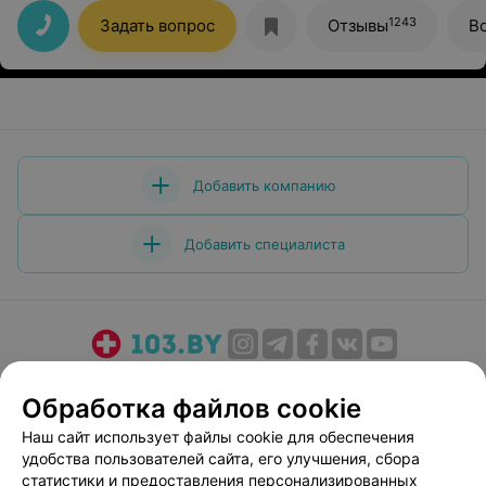
возможность сдать анализы без всяких проблем.
1243
Задать вопрос
Отзывы
В
Добавить компанию
Добавить специалиста
О проекте
Новости проекта
Размещение рекламы
Обработка файлов cookie
Медицинский маркетинг
Публичный договор
Наш сайт использует файлы cookie для обеспечения
Пользовательское соглашение
Способы оплаты
удобства пользователей сайта, его улучшения, сбора
Вакансии
Партнеры
статистики и предоставления персонализированных