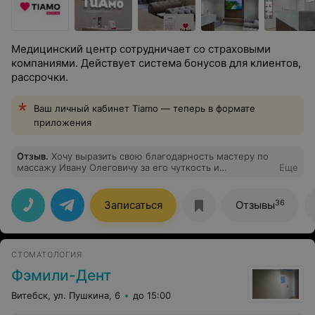
Медицинский центр сотрудничает со страховыми
компаниями. Действует система бонусов для клиентов,
рассрочки.
Ваш личный кабинет Tiamo — теперь в формате
приложения
Отзыв
.
Хочу выразить свою благодарность мастеру по
массажу Ивану Олеговичу за его чуткость и
Еще
внимательное отношение к потребностям клиента !
Была у данного мастера впервые и осталась очень
довольна ! Спасибо медицинскому центру за таких
36
Записаться
Отзывы
сотрудников!
СТОМАТОЛОГИЯ
Фэмили-Дент
Витебск, ул. Пушкина, 6
до 15:00