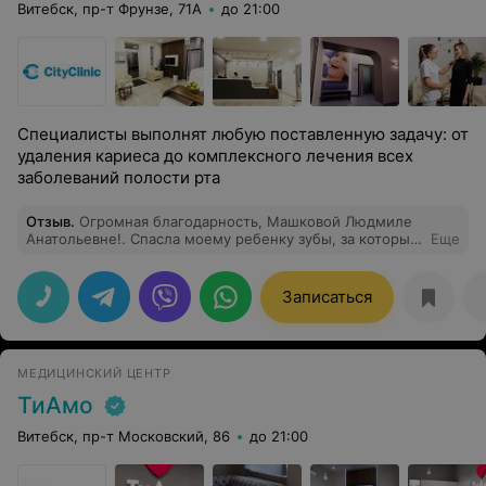
Витебск, пр-т Фрунзе, 71А
до 21:00
Специалисты выполнят любую поставленную задачу: от
удаления кариеса до комплексного лечения всех
заболеваний полости рта
Отзыв
.
Огромная благодарность, Машковой Людмиле
Анатольевне!. Спасла моему ребенку зубы, за которые
Еще
никто браться не хотел. Отправляли на удаление.
Благодарю Citi Clinik за подбор
высококвалифицированных специалистов!
Записаться
МЕДИЦИНСКИЙ ЦЕНТР
ТиАмо
Витебск, пр-т Московский, 86
до 21:00