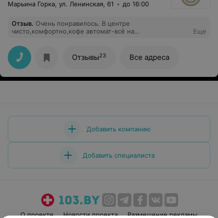
Марьина Горка, ул. Ленинская, 61
до 16:00
Отзыв
.
Очень понравилось. В центре
чисто,комфортно,кофе автомат-всё на
Еще
уровне.Персонал очень приветливый.Осутствие на
ресепшене цен на услуги-единственный минус.Чаще
посещаешь врача,когда что-то беспокоит,а при
23
Отзывы
Все адреса
наличии услуг и цен на бумажном носителе,исключает
отложенность обращения к врачу в профилактических
целях.
Добавить компанию
Добавить специалиста
О проекте
Новости проекта
Размещение рекламы