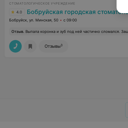
СТОМАТОЛОГИЧЕСКОЕ УЧРЕЖДЕНИЕ
Бобруйская городская стоматологиче
4.0
Бобруйск, ул. Минская, 50
с 09:00
Отзыв
.
Выпала коронка и зуб под ней частично сломался. Зашла в стоматологическую поликлинику для консультации. В регистратуре мне дали талон и сказали что в течении часа меня примут. До этого я ставила коронку у Станчик М. Г. , поэтому и попросила талон именно к ней. Через 40 минут меня пригласил другой врач. Я отказалась, сказав что записывалась именно к Станчик. Прождав 1.5 часа я обратилась в регистратуру. Мне посоветовали подойти к врачу. Я видя в кресле па
3
Отзывы