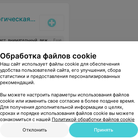
илиал Уз Бгсп №1)
 квалифицированную помощь. Успехов Вам Ольга Сергеевна!
Еще
Обработка файлов cookie
Наш сайт использует файлы cookie для обеспечения
удобства пользователей сайта, его улучшения, сбора
статистики и предоставления персонализированных
ника (филиал УЗ БГСП №1)
рекомендаций.
Вы можете настроить параметры использования файлов
cookie или изменить свое согласие в более позднее время.
ачественно, аккуратно. Ребенок не боится ездить к стоматологу.
Еще
Для получения дополнительной информации о целях,
сроках и порядке использования файлов cookie вы можете
ознакомиться с нашей
Политикой обработки файлов cookie
Отклонить
Принять