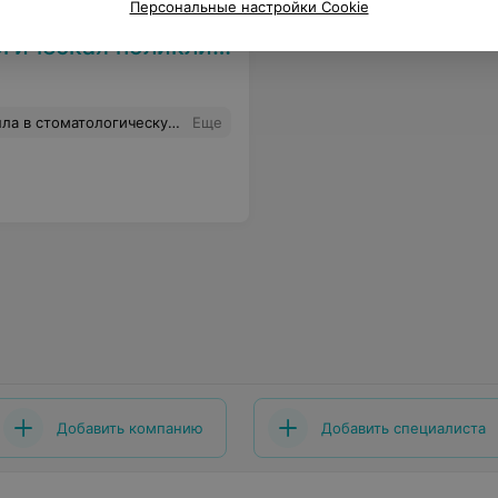
Персональные настройки Cookie
ская поликлиника №1
циента прождала. Ещё пол часа. Затем я всё же вошла. Врач, мне сказала что вызывала меня 6 раз, а затем порвала талон. Мало того что у меня украли 2 часа времени, так меня ещё и глухой обозвали.
Еще
Добавить компанию
Добавить специалиста