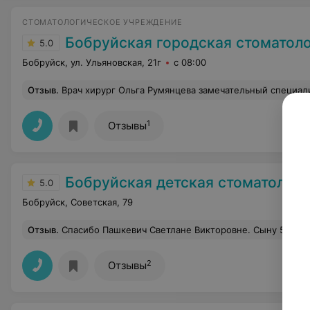
СТОМАТОЛОГИЧЕСКОЕ УЧРЕЖДЕНИЕ
Бобруйская городская стоматологическая поликлиника № 2 (Ф
5.0
Бобруйск, ул. Ульяновская, 21г
с 08:00
Отзыв
.
Врач хирург Ольга Румянцева замечательный специалист, внимательный, вежливый, тактичный, неоднократно обращался к ней и получал
1
Отзывы
Бобруйская детская стоматологическая поликли
5.0
Бобруйск, Советская, 79
Отзыв
.
Спасибо Пашкевич Светлане Викторовне. Сыну 5 лет. вот уже второй год лечим у нее зубы в Бобруйской городской стоматологической поликлинике. все к
2
Отзывы