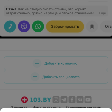
Отзыв
.
Как не стыдно писать отзывы, что кормят
отвратительно, грязно на улице и плохое отношение! Я
Еще
не знаю с чем вы там сравниваете. Мы с мужем
отдыхали а ноябре. ОЧЕНЬ ПОНРАВИЛОСЬ ВСЕ!
Забронировать
Отз
Добавить компанию
Добавить специалиста
О проекте
Новости проекта
Размещение рекламы