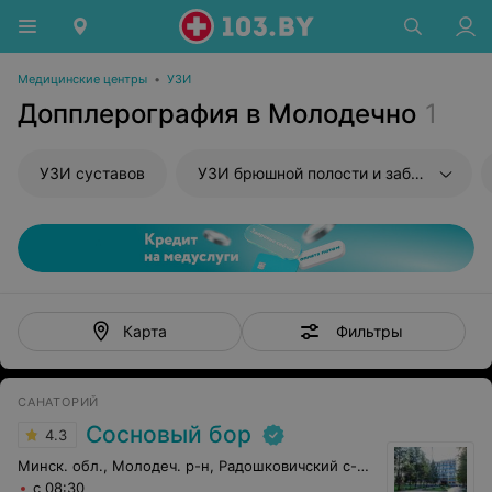
Медицинские центры
•
УЗИ
Допплерография в Молодечно
1
УЗИ суставов
УЗИ брюшной полости и забрюшиного пространства
Фильтры
Карта
САНАТОРИЙ
Сосновый бор
4.3
Минск. обл., Молодеч. р-н, Радошковичский c-с, 1
с 08:30