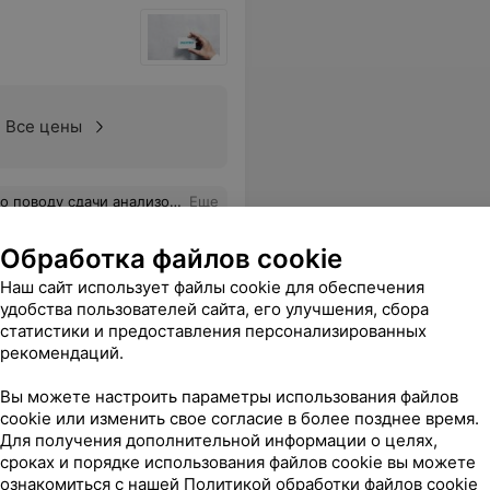
Все цены
овь на 6+! Рекомендую !!!! Именно этот офис
Еще
Обработка файлов cookie
Наш сайт использует файлы cookie для обеспечения
удобства пользователей сайта, его улучшения, сбора
статистики и предоставления персонализированных
рекомендаций.
Вы можете настроить параметры использования файлов
cookie или изменить свое согласие в более позднее время.
Для получения дополнительной информации о целях,
ает и о вновь прибывших и тех кто покидает санаторий и даже не забывает о подарках. Внимание всегда приятно! Да и весь Ваш коллектив очень хорош!
Еще
сроках и порядке использования файлов cookie вы можете
ознакомиться с нашей
Политикой обработки файлов cookie