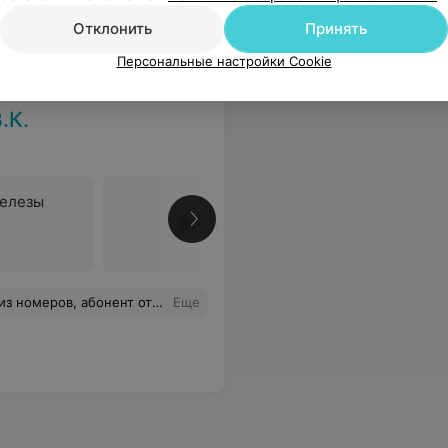
ровать
Отклонить
Принять
Персональные настройки Cookie
.К.
елезы
Все цены
ключил голосовую связь говорят.
Еще