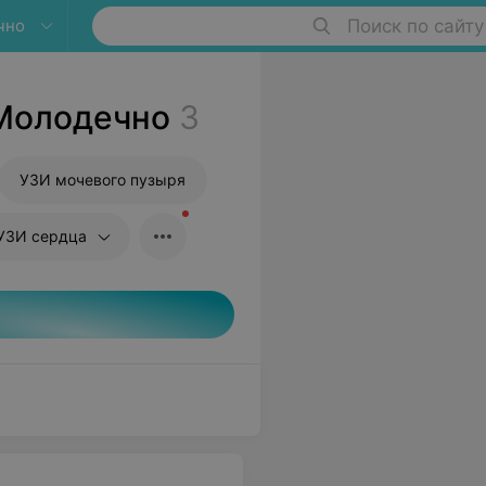
чно
Поиск по сайту
Молодечно
3
УЗИ мочевого пузыря
УЗИ сердца