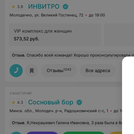
ИНВИТРО
3.9
Молодечно, ул. Великий Гостинец, 72
до 19:00
VIP комплекс для женщин
573,52 руб.
Отзыв
.
Спасибо всей команде! Хорошо проконсультировали по поводу сдачи анализов ребенку, а также взяли кр
1243
Отзывы
Все адреса
САНАТОРИЙ
Сосновый бор
4.3
Минск. обл., Молодеч. р-н, Радошковичский c-с, 1
до 16:00
Отзыв
.
Я,Некрашевич Галина Ивановна, 3 раза была в Вашем санатории /май 2011г., осень 2014 г. и март 2015г./Что мне больше всего нравиться в Вашем санатории? Это Ваш отдел культуры и больше всего танцы, которые проводит Алла! Передайте ей огромную благодарность, таких танцев нет нигде! /не только музыка, но и её общение с отдыхающими:- зн