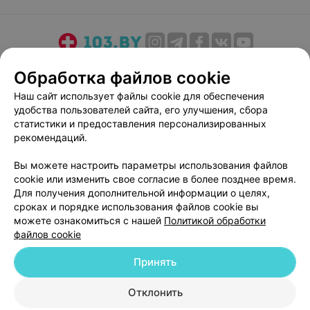
О проекте
Новости проекта
Размещение рекламы
Обработка файлов cookie
Медицинский маркетинг
Публичный договор
Наш сайт использует файлы cookie для обеспечения
Пользовательское соглашение
Способы оплаты
удобства пользователей сайта, его улучшения, сбора
Вакансии
Партнеры
статистики и предоставления персонализированных
рекомендаций.
Написать руководителю 103.by
Написать в поддержку
Вы можете настроить параметры использования файлов
cookie или изменить свое согласие в более позднее время.
Персональные настройки cookie
Для получения дополнительной информации о целях,
Обработка персональных данных
сроках и порядке использования файлов cookie вы
можете ознакомиться с нашей
Политикой обработки
файлов cookie
Принять
Отклонить
© 2026 ООО «Артокс Лаб», УНП 191700409
| 220012, Республика Беларусь,
г. Минск, улица Толбухина, 2, пом. 16 | help@103.by