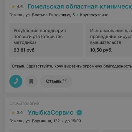
Гомельская областная клиническая б
4.6
Гомель, ул. Братьев Лизюковых, 5
Круглосуточно
Углубление преддверия
Использование лаз
полости рта (открытая
проведении хирур
методика)
вмешательств
63,81 руб.
10,50 руб.
Отзыв
.
Здравствуйте, хочу выразить огромную благодарность, гинекологу Оксане Николаевне. Огромное спасибо за ваши золотые руки и профессиона
42
Отзывы
СТОМАТОЛОГИЯ
УлыбкаСервис
3.9
Гомель, ул. Барыкина, 132
до 15:00