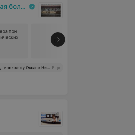
ольница
ера при
гических
Все цены
лизм. Вы не просто доктор, вы вернули мне здоровье/жизнь".
Еще