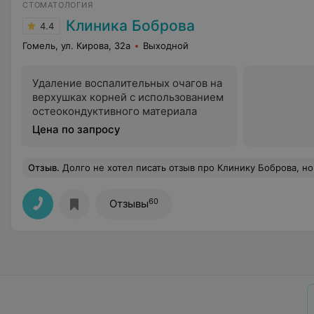
СТОМАТОЛОГИЯ
Клиника Боброва
4.4
Гомель, ул. Кирова, 32а
Выходной
Удаление воспалительных очагов на
верхушках корней с использованием
остеокондуктивного материала
Цена по запросу
Отзыв
.
Долго не хотел писать отзыв про Клинику Боброва, но терпеть больше не могу! Однажды был в этой "элитной клинике", больше в неё ни ногой. Начнем с самого начала: администраторы выглядят как выжатые лимоны, персонал постоянно друг на друга ругается, Бобров при мне нагрубил уборщице и выругался на неё матом! Мне "повезло" попасть к самому Боброву, мало того что он он грубит пациентам, он ещё и ругается матами в присутствии маленьких детей. Мне было очень стыдно, потому что я пришел с ребенком, он ждал меня пока мне делали процедуру. Музыка, которая 
60
Отзывы