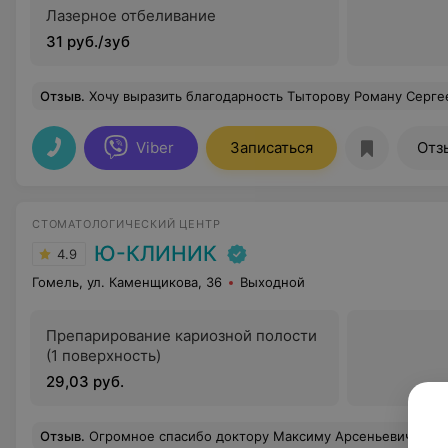
Лазерное отбеливание
31 руб./зуб
Отзыв
.
Хочу выразить благодарность Тыторову Роману Сергеевичу за профессионализм, необыкновенно чуткое и доброе отношение. Доктор пр
Viber
Записаться
Отз
СТОМАТОЛОГИЧЕСКИЙ ЦЕНТР
Ю-КЛИНИК
4.9
Гомель, ул. Каменщикова, 36
Выходной
Препарирование кариозной полости
(1 поверхность)
29,03 руб.
Отзыв
.
Огромное спасибо доктору Максиму Арсеньевича за вним