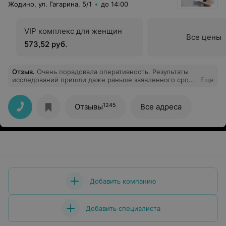
Жодино, ул. Гагарина, 5/1
до 14:00
VIP комплекс для женщин
Все цены
573,52 руб.
Отзыв
.
Очень порадовала оперативность. Результаты
исследований пришли даже раньше заявленного срока
Еще
— полный ответ был готов в тот же день! О готовности
сразу уведомили. Угостили кофе и анализ взяли
максимально безболезненно!))
1245
Отзывы
Все адреса
Добавить компанию
Добавить специалиста