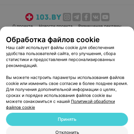
О проекте
Новости проекта
Размещение рекламы
Медицинский маркетинг
Публичный договор
Обработка файлов cookie
Пользовательское соглашение
Способы оплаты
Наш сайт использует файлы cookie для обеспечения
Вакансии
Партнеры
удобства пользователей сайта, его улучшения, сбора
статистики и предоставления персонализированных
Написать руководителю 103.by
рекомендаций.
Написать в поддержку
Персональные настройки cookie
Вы можете настроить параметры использования файлов
cookie или изменить свое согласие в более позднее время.
Обработка персональных данных
Для получения дополнительной информации о целях,
сроках и порядке использования файлов cookie вы
можете ознакомиться с нашей
Политикой обработки
файлов cookie
Принять
© 2026 ООО «Артокс Лаб», УНП 191700409
| 220012, Республика Беларусь,
Отклонить
г. Минск, улица Толбухина, 2, пом. 16 | help@103.by