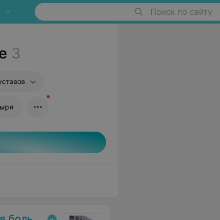
Поиск по сайту
е
3
уставов
зыря
ольница