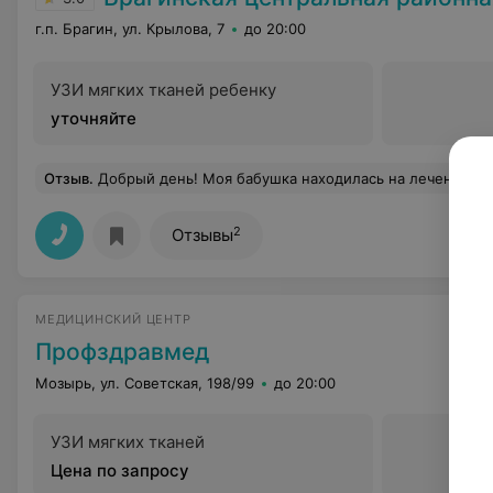
г.п. Брагин, ул. Крылова, 7
до 20:00
УЗИ мягких тканей ребенку
уточняйте
Отзыв
.
Добрый день! Моя бабушка находилась на лечении в Брагинской центральной районной больнице в январе 2020 года. Хочу выразить благодарность врачу терапевту Примак Ирине Васильевне от своей бабушки Романовец Галины Васильевны и от себя лично. Спасибо за профессионализм, вовремя оказан
2
Отзывы
МЕДИЦИНСКИЙ ЦЕНТР
Профздравмед
Мозырь, ул. Советская, 198/99
до 20:00
УЗИ мягких тканей
Цена по запросу