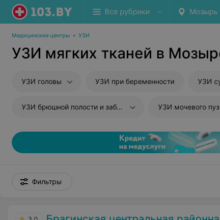
Все рубрики
Мозырь
Медицинские центры
•
УЗИ
УЗИ мягких тканей в Мозыр
УЗИ головы
УЗИ при беременности
УЗИ с
УЗИ брюшной полости и забрюшиного пространства
УЗИ мочевого пу
Фильтры
Брагинская центральная районная б
3.0