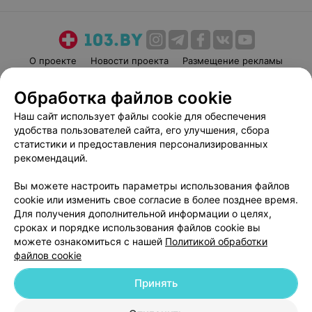
О проекте
Новости проекта
Размещение рекламы
Медицинский маркетинг
Публичный договор
Обработка файлов cookie
Пользовательское соглашение
Способы оплаты
Наш сайт использует файлы cookie для обеспечения
Вакансии
Партнеры
удобства пользователей сайта, его улучшения, сбора
Написать руководителю 103.by
статистики и предоставления персонализированных
рекомендаций.
Написать в поддержку
Персональные настройки cookie
Вы можете настроить параметры использования файлов
Обработка персональных данных
cookie или изменить свое согласие в более позднее время.
Для получения дополнительной информации о целях,
сроках и порядке использования файлов cookie вы
можете ознакомиться с нашей
Политикой обработки
файлов cookie
Принять
© 2026 ООО «Артокс Лаб», УНП 191700409
| 220012, Республика Беларусь,
г. Минск, улица Толбухина, 2, пом. 16 | help@103.by