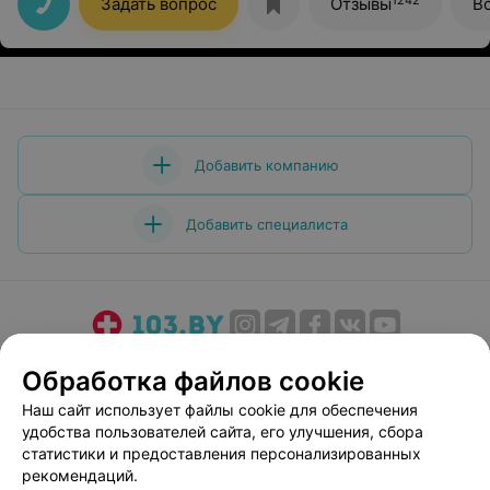
Задать вопрос
Отзывы
В
за ваш труд.
Добавить компанию
Добавить специалиста
О проекте
Новости проекта
Размещение рекламы
Обработка файлов cookie
Медицинский маркетинг
Публичный договор
Наш сайт использует файлы cookie для обеспечения
Пользовательское соглашение
Способы оплаты
удобства пользователей сайта, его улучшения, сбора
Вакансии
Партнеры
статистики и предоставления персонализированных
рекомендаций.
Написать руководителю 103.by