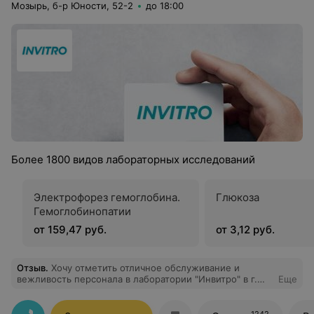
Мозырь, б-р Юности, 52-2
до 18:00
Более 1800 видов лабораторных исследований
Электрофорез гемоглобина.
Глюкоза
Гемоглобинопатии
от 159,47 руб.
от 3,12 руб.
Отзыв
.
Хочу отметить отличное обслуживание и
вежливость персонала в лаборатории "Инвитро" в г.
Еще
Мозырь( Бульвар Юности 52), не раз пользовалась
услугами этой лаборатории и всегда восхищалась
отношению персонала к клиентам. Огромное спасибо
1242