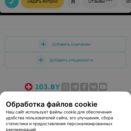
Задать вопрос
Отзывы
В
Добавить компанию
Добавить специалиста
О проекте
Новости проекта
Размещение рекламы
Обработка файлов cookie
Медицинский маркетинг
Публичный договор
Наш сайт использует файлы cookie для обеспечения
Пользовательское соглашение
Способы оплаты
удобства пользователей сайта, его улучшения, сбора
Вакансии
Партнеры
статистики и предоставления персонализированных
Написать руководителю 103.by
рекомендаций.