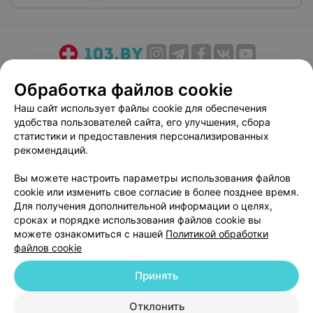
О проекте
Новости проекта
Размещение рекламы
Обработка файлов cookie
Медицинский маркетинг
Публичный договор
Наш сайт использует файлы cookie для обеспечения
Пользовательское соглашение
Способы оплаты
удобства пользователей сайта, его улучшения, сбора
Вакансии
Партнеры
статистики и предоставления персонализированных
рекомендаций.
Написать руководителю 103.by
Написать в поддержку
Вы можете настроить параметры использования файлов
cookie или изменить свое согласие в более позднее время.
Персональные настройки cookie
Для получения дополнительной информации о целях,
Обработка персональных данных
сроках и порядке использования файлов cookie вы
можете ознакомиться с нашей
Политикой обработки
файлов cookie
Принять
Отклонить
© 2026 ООО «Артокс Лаб», УНП 191700409
| 220012, Республика Беларусь,