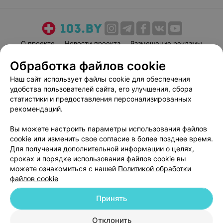
О проекте
Новости проекта
Размещение рекламы
Медицинский маркетинг
Публичный договор
Обработка файлов cookie
Пользовательское соглашение
Способы оплаты
Наш сайт использует файлы cookie для обеспечения
Вакансии
Партнеры
удобства пользователей сайта, его улучшения, сбора
статистики и предоставления персонализированных
Написать руководителю 103.by
рекомендаций.
Написать в поддержку
Персональные настройки cookie
Вы можете настроить параметры использования файлов
cookie или изменить свое согласие в более позднее время.
Обработка персональных данных
Для получения дополнительной информации о целях,
сроках и порядке использования файлов cookie вы
можете ознакомиться с нашей
Политикой обработки
файлов cookie
Принять
© 2026 ООО «Артокс Лаб», УНП 191700409
| 220012, Республика Беларусь,
Отклонить
г. Минск, улица Толбухина, 2, пом. 16 | help@103.by