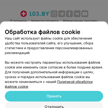
О проекте
Новости проекта
Размещение рекламы
Медицинский маркетинг
Публичный договор
Обработка файлов cookie
Пользовательское соглашение
Способы оплаты
Наш сайт использует файлы cookie для обеспечения
Вакансии
Партнеры
удобства пользователей сайта, его улучшения, сбора
статистики и предоставления персонализированных
Написать руководителю 103.by
рекомендаций.
Написать в поддержку
Персональные настройки cookie
Вы можете настроить параметры использования файлов
cookie или изменить свое согласие в более позднее время.
Обработка персональных данных
Для получения дополнительной информации о целях,
сроках и порядке использования файлов cookie вы
можете ознакомиться с нашей
Политикой обработки
файлов cookie
Принять
© 2026 ООО «Артокс Лаб», УНП 191700409
| 220012, Республика Беларусь,
Отклонить
г. Минск, улица Толбухина, 2, пом. 16 | help@103.by