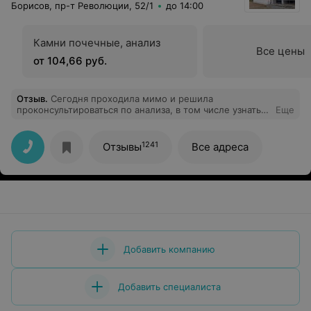
Борисов, пр-т Революции, 52/1
до 14:00
Камни почечные, анализ
Все цены
от 104,66 руб.
Отзыв
.
Сегодня проходила мимо и решила
проконсультироваться по анализа, в том числе узнать
Еще
стоимость. Девушка на ресепшене объяснила все
доступно, предложила распечатку с подготовкой к
анализам. В отличие от других мест, не закатывала
1241
Отзывы
Все адреса
глаза, когда я переспрашивала (не медику не совсем
понятно было). Для анализа мочи предложила
контейнеры, что делает более удобным доставку
анализа и не надо покупать дополнительно в аптеке.
Спасибо большое за такую приветливость и
понимание. Обязательно приду сдавать анализы
только сюда.
Добавить компанию
Добавить специалиста