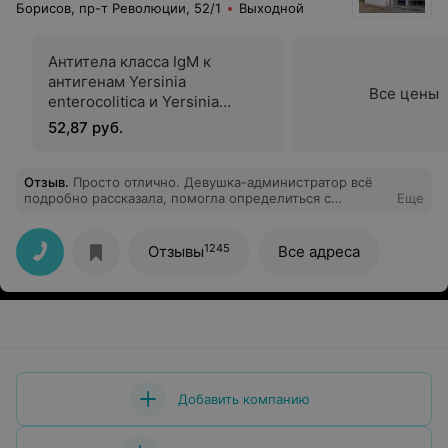
Борисов, пр-т Революции, 52/1
Выходной
Антитела класса IgM к
антигенам Yersinia
Все цены
еnterocolitica и Yersinia
pseudotuberculosis
52,87 руб.
Отзыв
.
Просто отлично. Девушка-администратор всё
подробно рассказала, помогла определиться с
Еще
анализами. Спасибо
1245
Отзывы
Все адреса
Добавить компанию