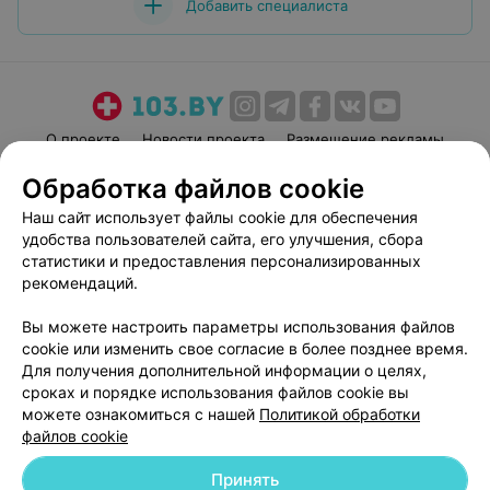
Добавить специалиста
О проекте
Новости проекта
Размещение рекламы
Медицинский маркетинг
Публичный договор
Обработка файлов cookie
Пользовательское соглашение
Способы оплаты
Наш сайт использует файлы cookie для обеспечения
Вакансии
Партнеры
удобства пользователей сайта, его улучшения, сбора
статистики и предоставления персонализированных
Написать руководителю 103.by
рекомендаций.
Написать в поддержку
Персональные настройки cookie
Вы можете настроить параметры использования файлов
cookie или изменить свое согласие в более позднее время.
Обработка персональных данных
Для получения дополнительной информации о целях,
сроках и порядке использования файлов cookie вы
можете ознакомиться с нашей
Политикой обработки
файлов cookie
Принять