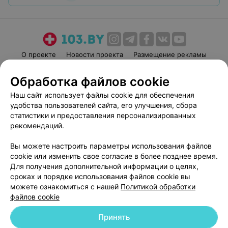
О проекте
Новости проекта
Размещение рекламы
Медицинский маркетинг
Публичный договор
Обработка файлов cookie
Пользовательское соглашение
Способы оплаты
Наш сайт использует файлы cookie для обеспечения
Вакансии
Партнеры
удобства пользователей сайта, его улучшения, сбора
Написать руководителю 103.by
статистики и предоставления персонализированных
рекомендаций.
Написать в поддержку
Персональные настройки cookie
Вы можете настроить параметры использования файлов
Обработка персональных данных
cookie или изменить свое согласие в более позднее время.
Для получения дополнительной информации о целях,
сроках и порядке использования файлов cookie вы
можете ознакомиться с нашей
Политикой обработки
файлов cookie
Принять
© 2026 ООО «Артокс Лаб», УНП 191700409
| 220012, Республика Беларусь,