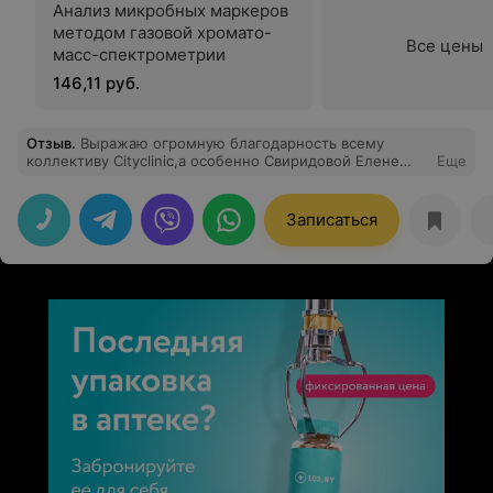
Анализ микробных маркеров
методом газовой хромато-
Все цены
масс-спектрометрии
146,11 руб.
Отзыв
.
Выражаю огромную благодарность всему
коллективу Cityclinic,а особенно Свиридовой Елене
Еще
Сергеевне.Она внимательна и
приветлива,чувствуется,что любит своё дело. Делала
профессиональную чистку Air Flow.Результат меня
Записаться
впечатлил, зубы стали светлее. В кабинетах чистота,
новейшее оборудование и дружелюбная атмосфера.
Советую и рекомендую!