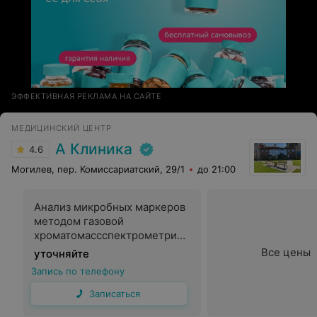
ЭФФЕКТИВНАЯ РЕКЛАМА НА САЙТЕ
МЕДИЦИНСКИЙ ЦЕНТР
А Клиника
4.6
Могилев, пер. Комиссариатский, 29/1
до 21:00
Анализ микробных маркеров
методом газовой
хроматомассспектрометрии
(по Осипову)
Все цены
уточняйте
Запись по телефону
Записаться