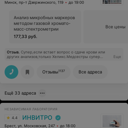
Минск, пр-т Дзержинского, 119
до 19:00
Анализ микробных маркеров
методом газовой хромато-
Все цены
масс-спектрометрии
177,33 руб.
Отзыв
.
Супер,если встает вопрос о сдаче крови или
других анализов,только Хеликс.Медсестры супер
Еще
,очень аккуратные .Все быстро и качественно,супер!!!
Ребенку 6 лет ,впервые сдавали кровь из вены.Прошло
все просто замечательно,спасибо мед. персоналу! И за
1137
Отзывы
Все адреса
вкусняшки
Ещё 33 адреса
НЕЗАВИСИМАЯ ЛАБОРАТОРИЯ
ИНВИТРО
4.4
Брест, ул. Московская, 247
до 18:00