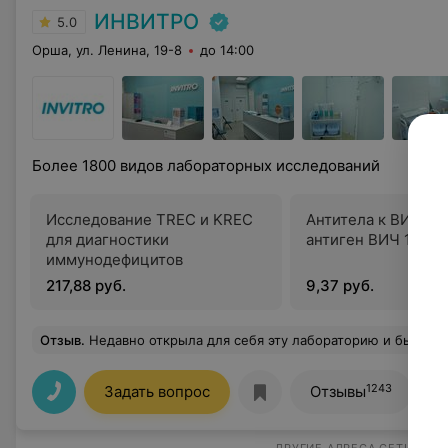
ИНВИТРО
5.0
Орша, ул. Ленина, 19-8
до 14:00
Более 1800 видов лабораторных исследований
Исследование TREC и KREC
Антитела к ВИЧ 1 и
для диагностики
антиген ВИЧ 1 и 2
иммунодефицитов
217,88 руб.
9,37 руб.
Отзыв
.
Недавно открыла для себя эту лабораторию и была приятно удивлена, сервис и качество обслуживания на высшем ур
1243
Задать вопрос
Отзывы