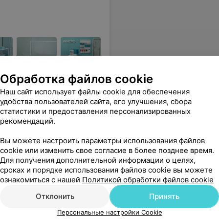
Обработка файлов cookie
Наш сайт использует файлы cookie для обеспечения
удобства пользователей сайта, его улучшения, сбора
 2 и
ВИЧ, сифилис, гепатит В, С
статистики и предоставления персонализированных
рекомендаций.
В
103,43 руб.
Вы можете настроить параметры использования файлов
cookie или изменить свое согласие в более позднее время.
Для получения дополнительной информации о целях,
овне, теперь сдавать анализы буду только здесь.
Еще
сроках и порядке использования файлов cookie вы можете
ознакомиться с нашей
Политикой обработки файлов cookie
Все адреса
Отклонить
Принять
Персональные настройки Cookie