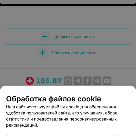
Добавить компанию
Добавить специалиста
О проекте
Новости проекта
Размещение рекламы
Обработка файлов cookie
Медицинский маркетинг
Публичный договор
Наш сайт использует файлы cookie для обеспечения
Пользовательское соглашение
Способы оплаты
удобства пользователей сайта, его улучшения, сбора
Вакансии
Партнеры
статистики и предоставления персонализированных
Написать руководителю 103.by
рекомендаций.
Написать в поддержку