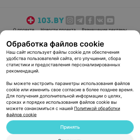
О проекте
Новости проекта
Размещение рекламы
Медицинский маркетинг
Публичный договор
Обработка файлов cookie
Пользовательское соглашение
Способы оплаты
Наш сайт использует файлы cookie для обеспечения
Вакансии
Партнеры
удобства пользователей сайта, его улучшения, сбора
статистики и предоставления персонализированных
Написать руководителю 103.by
рекомендаций.
Написать в поддержку
Персональные настройки cookie
Вы можете настроить параметры использования файлов
cookie или изменить свое согласие в более позднее время.
Обработка персональных данных
Для получения дополнительной информации о целях,
сроках и порядке использования файлов cookie вы
можете ознакомиться с нашей
Политикой обработки
файлов cookie
Принять
© 2026 ООО «Артокс Лаб», УНП 191700409
| 220012, Республика Беларусь,