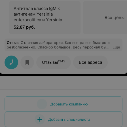
Антитела класса IgM к
антигенам Yersinia
Все цены
еnterocolitica и Yersinia
pseudotuberculosis
52,87 руб.
Отзыв
.
Отличная лаборатория. Как всегда все быстро и
безболезненно. Спасибо большое. Весь персонал был
Еще
очень приветливый и вежливый.
1245
Отзывы
Все адреса
Добавить компанию
Добавить специалиста