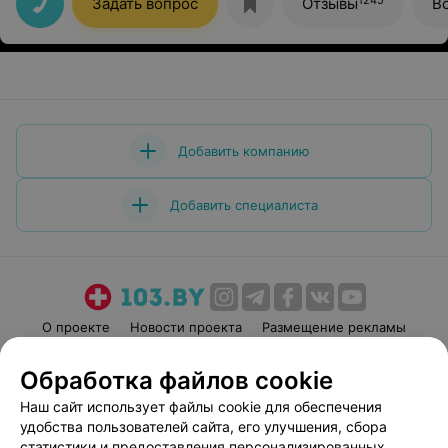
Задать вопрос
Отзывы
В
Добавить компанию
Добавить специалиста
О проекте
Новости проекта
Размещение рекламы
Медицинский маркетинг
Публичный договор
Обработка файлов cookie
Пользовательское соглашение
Способы оплаты
Наш сайт использует файлы cookie для обеспечения
Вакансии
Партнеры
удобства пользователей сайта, его улучшения, сбора
Написать руководителю 103.by
статистики и предоставления персонализированных