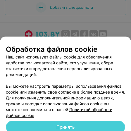
Добавить специалиста
О проекте
Новости проекта
Размещение рекламы
Обработка файлов cookie
Медицинский маркетинг
Публичный договор
Наш сайт использует файлы cookie для обеспечения
Пользовательское соглашение
Способы оплаты
удобства пользователей сайта, его улучшения, сбора
Вакансии
Партнеры
статистики и предоставления персонализированных
рекомендаций.
Написать руководителю 103.by
Написать в поддержку
Вы можете настроить параметры использования файлов
cookie или изменить свое согласие в более позднее время.
Персональные настройки cookie
Для получения дополнительной информации о целях,
Обработка персональных данных
сроках и порядке использования файлов cookie вы
можете ознакомиться с нашей
Политикой обработки
файлов cookie
Принять