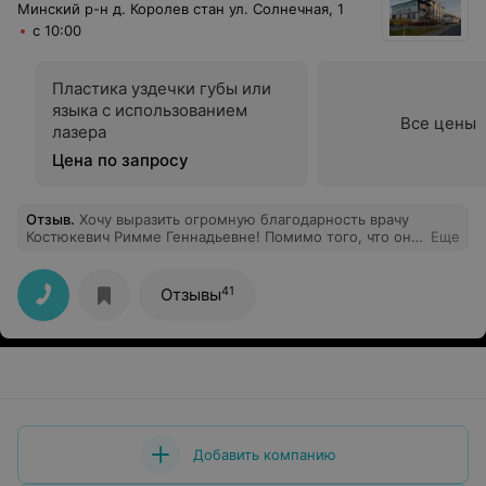
Минский р-н д. Королев стан ул. Солнечная, 1
с 10:00
Пластика уздечки губы или
языка с использованием
Все цены
лазера
Цена по запросу
Отзыв
.
Хочу выразить огромную благодарность врачу
Костюкевич Римме Геннадьевне! Помимо того, что она
Еще
замечательный врач, профессионал своего дела!!.. она
еще и очень отзывчивый, приятный, чуткий человек..
Огромное спасибо, что Вы приняли нас , точнее мою
41
Отзывы
дочку с ее экстренным случаем, вне очереди, ради нас
раньше начали свой рабочий день, не отказали нам, за
ваше терпение, выдержку и доброжелательность!
Огромное Вам спасибо!
Добавить компанию