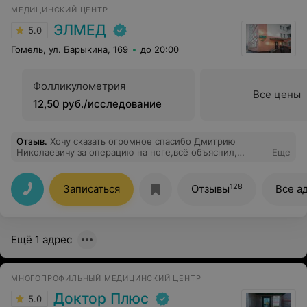
МЕДИЦИНСКИЙ ЦЕНТР
ЭЛМЕД
5.0
Гомель, ул. Барыкина, 169
до 20:00
Фолликулометрия
Все цены
12,50 руб./исследование
Отзыв
.
Хочу сказать огромное спасибо Дмитрию
Николаевичу за операцию на ноге,всё объяснил,
Еще
рассказал.медперсонал очень приятный, вежлив.Ольге
Бонцевич отдельное спасибо,посоветовала что и
как,помогла выбрать чулок,очень боялась и
128
Записаться
Отзывы
Все а
переживала,но успокоили.всем буду рекомендовать
этот центр.
Ещё 1 адрес
МНОГОПРОФИЛЬНЫЙ МЕДИЦИНСКИЙ ЦЕНТР
Доктор Плюс
5.0