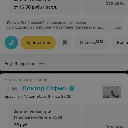
Все цены
от 16,50 руб./1 иссл.
Отзыв
.
Всей семьёй выражаем отдельную
благодарность лаборанту Светлане Матвеевне, за
Еще
скорость, безупречность обслуживания, а также
тактичность и помощь в сложной ситуации. Спасибо
огромное, Вам, Светлана Матвеевна! Желаем Вам
1242
Записаться
Отзывы
Все 
успехов и благодарных пациентов! С уважением,
Ксюшенька, Кристина и Денис.
Ещё 9 адресов
МЕДИЦИНСКИЙ КАБИНЕТ
Доктор Сэфью
5.0
Брест, ул. 17 сентября, 9
до 20:30
Фолликулометрия
(трасвагинальное УЗИ)
75 руб.
Все цены