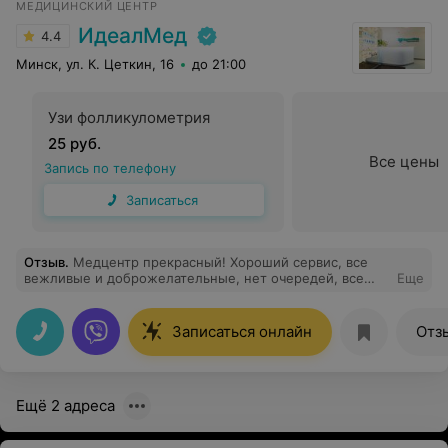
МЕДИЦИНСКИЙ ЦЕНТР
ИдеалМед
4.4
Минск, ул. К. Цеткин, 16
до 21:00
Узи фолликулометрия
25 руб.
Все цены
Запись по телефону
Записаться
Отзыв
.
Медцентр прекрасный! Хороший сервис, все
вежливые и доброжелательные, нет очередей, все
Еще
вовремя. Отдельно хочу от всей души поблагодарить
Никитина Бориса Николаевича за его
профессионализм, грамотность, доброжелательность ,
Записаться онлайн
Отз
подробные ответы на все мои вопросы.
Ещё 2 адреса