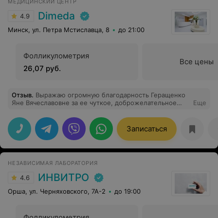
МЕДИЦИНСКИЙ ЦЕНТР
Dimeda
4.9
Минск, ул. Петра Мстиславца, 8
до 21:00
Фолликулометрия
Все цены
26,07 руб.
Отзыв
.
Выражаю огромную благодарность Геращенко
Яне Вячеславовне за ее чуткое, доброжелательное
Еще
отношение к пациенту. Попала к ней с временной
пломбой, который ставил другой врач, зуб оказался
сложный и не простой, с нестандартными каналами.
Записаться
Яна Вячеславовна справились с нелегкой задачей (под
конец рабочего дня) добросовестно и
профессионально решила все проблемы. Видно как
доктор любит свою работу и полностью ей отдается.
НЕЗАВИСИМАЯ ЛАБОРАТОРИЯ
ИНВИТРО
4.6
Орша, ул. Черняховского, 7А-2
до 19:00
Фолликулометрия