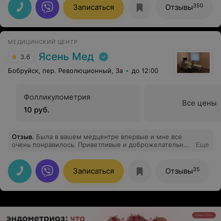
350
Записаться
Отзывы
МЕДИЦИНСКИЙ ЦЕНТР
Ясень Мед
3.6
Бобруйск, пер. Революционный, 3а
до 12:00
Фолликулометрия
Все цены
10 руб.
Отзыв
.
Была в вашем медцентре впервые и мне все
очень понравилось. Приветливые и доброжелательные
Еще
девушки на ресепшене, нет очередей, прием прошел
хорошо, я смогла получить ответы на свои вопросы.
Спасибо!
35
Записаться
Отзывы