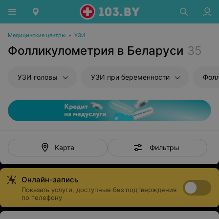
Медицинские центры
•
УЗИ
Фолликулометрия в Беларуси
35
УЗИ головы
УЗИ при беременности
Фол
Фильтры
Карта
Онлайн-запись
Показать услуги, доступные без подтверждения
по телефону