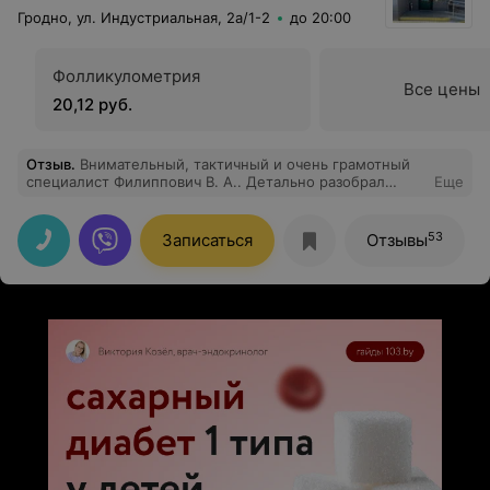
Гродно, ул. Индустриальная, 2а/1-2
до 20:00
Фолликулометрия
Все цены
20,12 руб.
Отзыв
.
Внимательный, тактичный и очень грамотный
специалист Филиппович В. А.. Детально разобрал
Еще
проблему, объяснил доступным простым языком.
Спасибо за помощь!
53
Записаться
Отзывы