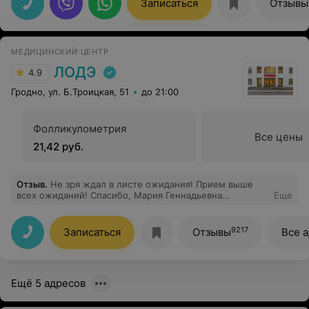
Записаться
Отзывы
МЕДИЦИНСКИЙ ЦЕНТР
ЛОДЭ
4.9
Гродно, ул. Б.Троицкая, 51
до 21:00
Фолликулометрия
Все цены
21,42 руб.
Отзыв
.
Не зря ждал в листе ожидания! Прием выше
всех ожиданий! Спасибо, Мария Геннадьевна
Еще
Михаловская!
9217
Записаться
Отзывы
Все 
Ещё 5 адресов