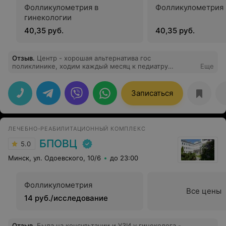
Фолликулометрия в
Фолликулометрия
гинекологии
40,35 руб.
40,35 руб.
Отзыв
.
Центр - хорошая альтернатива гос
поликлинике, ходим каждый месяц к педиатру
Еще
Поярковой Вере Мефодиевне. Врач нам очень нравится
: вежливая, учтивая, оставила нам свой номер
телефона, чтобы связываться в экстренных ситуациях и
Записаться
всегда отвечает на сообщения. Побольше бы таких
специалистов!
ЛЕЧЕБНО-РЕАБИЛИТАЦИОННЫЙ КОМПЛЕКС
БПОВЦ
5.0
Минск, ул. Одоевского, 10/6
до 23:00
Фолликулометрия
Все цены
14 руб./исследование
Отзыв
.
Была на консультации и УЗИ у гинеколога -