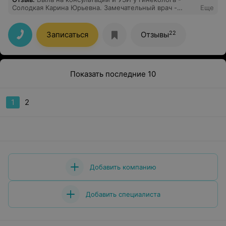
Солодкая Карина Юрьевна. Замечательный врач -
Еще
очень компетентный и грамотный специалист,
внимательна, доброжелательна, чуткое отношение и
очень аккуратный осмотр. Огромная благодарность
22
Записаться
Отзывы
врачу!
Показать последние 10
1
2
Добавить компанию
Добавить специалиста