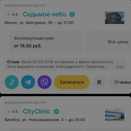
МЕДИЦИНСКИЙ ЦЕНТР
Седьмое небо
4.6
Минск, ул. Халтурина, 39
до 21:00
Фолликулометрия
Все цены
от 16,50 руб.
Отзыв
.
Была 02.03.2018 на приеме у врача-проктолога.
Хочу выразить огромную благодарность Смирнову
Еще
Дмитрию Владимировичу за высокий профессионализм
и внимание. Это тот врач, который вежлив с
пациентом, предоставит полную информацию, ответит
Записаться
Отзывы
на все интересующие вопросы, а самое главное,
уменьшит страх, т.к. многие боятся либо стесняются
визита к проктологу. По результатам обследования я
получила множество рекомендации врача по лечению.
МЕДИЦИНСКИЙ ЦЕНТР
Спасибо Вам огромное! В следующий раз только к
этому врачу и только в этот центр.
CityClinic
4.6
Витебск, ул. Новооршанская, 4
до 20:00