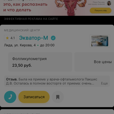
ЭФФЕКТИВНАЯ РЕКЛАМА НА САЙТЕ
МЕДИЦИНСКИЙ ЦЕНТР
Экватор-М
4.1
Лида, ул. Кирова, 4
до 20:00
Фолликулометрия
Все цены
23,50 руб.
Отзыв
.
Была на приеме у врача-офтальмолога Пакшис
Д.В. Осталась в полном восторге от приема: очень
Еще
вежливый, очень внимательный врач, всем
манипуляции объясняла, всё лечение описала. Очень
рекомендую в случае, если нужно обратиться к
Записаться
офтальмологу.