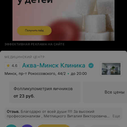
ЭФФЕКТИВНАЯ РЕКЛАМА НА САЙТЕ
МЕДИЦИНСКИЙ ЦЕНТР
Аква-Минск Клиника
4.6
Минск, пр-т Рокоссовского, 44/2
до 20:00
Фолликулометрия яичников
Все цены
от 23 руб.
Отзыв
.
Благодарю от всей души !!!! За высокий
профессионализм , Метлицкого Виталия Викторовича !
Еще
Более квалифицированного специалиста , за
последнее 20 лет , я не встречала !