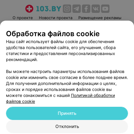
О проекте
Новости проекта
Размещение рекламы
Медицинский маркетинг
Публичный договор
Обработка файлов cookie
Пользовательское соглашение
Способы оплаты
Наш сайт использует файлы cookie для обеспечения
Вакансии
Партнеры
удобства пользователей сайта, его улучшения, сбора
Написать руководителю 103.by
статистики и предоставления персонализированных
рекомендаций.
Написать в поддержку
Персональные настройки cookie
Вы можете настроить параметры использования файлов
Обработка персональных данных
cookie или изменить свое согласие в более позднее время.
Для получения дополнительной информации о целях,
сроках и порядке использования файлов cookie вы
можете ознакомиться с нашей
Политикой обработки
файлов cookie
Принять
© 2026 ООО «Артокс Лаб», УНП 191700409
| 220012, Республика Беларусь,
г. Минск, улица Толбухина, 2, пом. 16 | help@103.by
Отклонить
Служба поддержки
+375 291212755