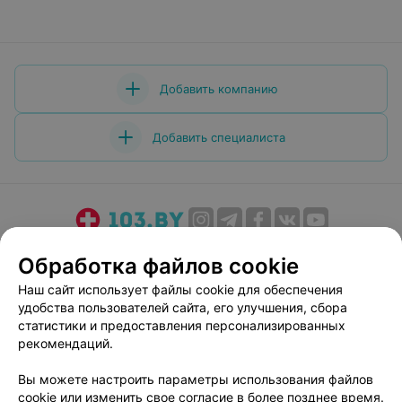
Добавить компанию
Добавить специалиста
О проекте
Новости проекта
Размещение рекламы
Обработка файлов cookie
Медицинский маркетинг
Публичный договор
Наш сайт использует файлы cookie для обеспечения
Пользовательское соглашение
Способы оплаты
удобства пользователей сайта, его улучшения, сбора
Вакансии
Партнеры
статистики и предоставления персонализированных
рекомендаций.
Написать руководителю 103.by
Написать в поддержку
Вы можете настроить параметры использования файлов
cookie или изменить свое согласие в более позднее время.
Персональные настройки cookie