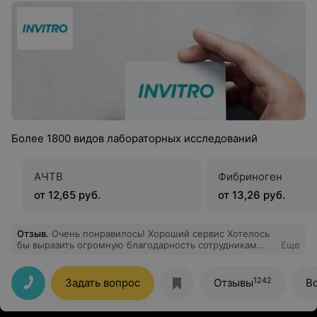
Более 1800 видов лабораторных исследований
АЧТВ
Фибриноген
от 12,65 руб.
от 13,26 руб.
Отзыв
.
Очень понравилось! Хороший сервис Хотелось
бы выразить огромную благодарность сотрудникам
Еще
офиса за профессионализм. Буду рекомендовать
знакомым.
1242
Задать вопрос
Отзывы
В