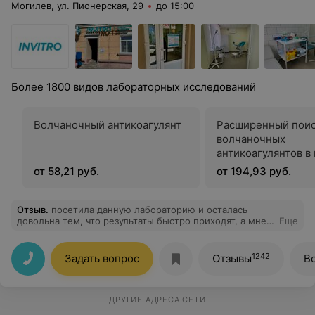
Могилев, ул. Пионерская, 29
до 15:00
Более 1800 видов лабораторных исследований
Волчаночный антикоагулянт
Расширенный пои
волчаночных
антикоагулянтов в
соответствии с
от 58,21 руб.
от 194,93 руб.
рекомендациями
Международного 
по тромбозам и ге
Отзыв
.
посетила данную лабораторию и осталась
довольна тем, что результаты быстро приходят, а мне
Еще
это очень важно было, спасибо!
1242
Задать вопрос
Отзывы
В
ДРУГИЕ АДРЕСА СЕТИ