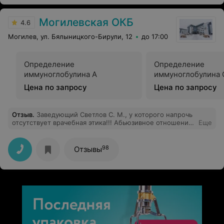
теперь с полной уверенностью что моя малышка
здорова,я буду дохаживать свой срок . думайте в
Могилевская ОКБ
первую очередь о своем малыше ,и не бойтесь
4.6
Могилев, ул. Бялыницкого-Бирули, 12
до 17:00
Определение
Определение
иммуноглобулина А
иммуноглобулина 
Цена по запросу
Цена по запросу
Отзыв
.
Заведующий Светлов С. М., у которого напрочь
отсутствует врачебная этика!!! Абьюзивное отношение
Еще
к пациентам и нулевая помощь!(
98
Отзывы