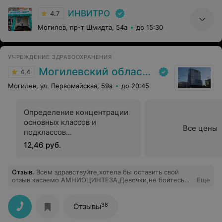
ИНВИТРО
4.7
Могилев, пр-т Шмидта, 54а
до 15:30
УЧРЕЖДЕНИЕ ЗДРАВООХРАНЕНИЯ
Могилевский областной лечебно-диагностический центр
4.4
Могилев, ул. Первомайская, 59а
до 20:45
Определение концентрации
основных классов и
Все цены
подклассов
иммуноглобулинов (А, М, G)
12,46 руб.
методом
иммуноферментного анализа
Отзыв
.
Всем здравствуйте,хотела бы оставить свой
отзыв касаемо АМНИОЦИНТЕЗА,Девочки,не бойтесь
Еще
этой процедуры,в центре работают очень
внимательные врачи,сделают УЗИ,проконсультируют
,дадут рекомендации,сама процедура не такая и
38
Отзывы
болезненная и страшная как расписывают в
интернете.Я ни разу не пожалела что сделала её ,зато