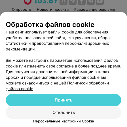
О проекте
Новости проекта
Размещение рекламы
Медицинский маркетинг
Публичный договор
Обработка файлов cookie
Пользовательское соглашение
Способы оплаты
Наш сайт использует файлы cookie для обеспечения
Вакансии
Партнеры
удобства пользователей сайта, его улучшения, сбора
Написать руководителю 103.by
статистики и предоставления персонализированных
рекомендаций.
Написать в поддержку
Персональные настройки cookie
Вы можете настроить параметры использования файлов
Обработка персональных данных
cookie или изменить свое согласие в более позднее время.
Для получения дополнительной информации о целях,
сроках и порядке использования файлов cookie вы
можете ознакомиться с нашей
Политикой обработки
файлов cookie
Принять
© 2026 ООО «Артокс Лаб», УНП 191700409
| 220012, Республика Беларусь,
г. Минск, улица Толбухина, 2, пом. 16 | help@103.by
Отклонить
Служба поддержки
+375 291212755
Персональные настройки Cookie