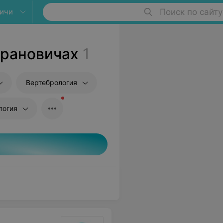
ичи
Поиск по сайту
арановичах
1
Вертебрология
логия