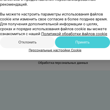
рекомендаций.
Вы можете настроить параметры использования файлов
cookie или изменить свое согласие в более позднее время.
Для получения дополнительной информации о целях,
сроках и порядке использования файлов cookie вы можете
 нашли вашу компанию в каталоге?
Добавить компани
ознакомиться с нашей
Политикой обработки файлов cookie
Отклонить
Принять
О проекте
Новости проекта
Размещение рекламы
Медицинский 
Персональные настройки Cookie
бличный договор
Правовая информация
Способы оплаты
Ваканси
исать руководителю 103.by
Написать в поддержку
Персональные на
Обработка персональных данных